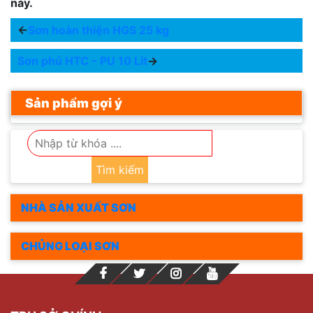
này.
←
Sơn hoàn thiện HGS 25 kg
Sơn phủ HTC - PU 10 Lit
→
Sản phẩm gợi ý
Tìm kiếm
NHÀ SẢN XUẤT SƠN
CHỦNG LOẠI SƠN