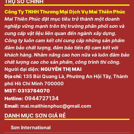
TRỤ SỞ CHÍNH
Công Ty TNHH Thương Mại Dịch Vụ Mai Thiên Phúc
Mai Thiên Phúc đặt mục tiêu trở thành một doanh
nghiệp vững mạnh trên thị trường phân phối sơn và
cung cấp vật liệu liên quan đến ngành xây dựng.
Công ty luôn cam kết chỉ cung cấp những sản phẩm
đảm bảo chất lượng, đảm bảo tiến độ cam kết với
khách hàng. Nhằm nâng cao hơn nữa và luôn đảm bảo
chất lượng cao cho sản phẩm, công trình thi công.
Người đại diện:
NGUYỄN THỊ MAI
Địa chỉ:
135 Bùi Quang Là, Phường An Hội Tây, Thành
phố Hồ Chí Minh 700000
MST: 0313784070
0944727134
Hotline:
Email:
mai.maithienphuc@gmail.com
DANH MỤC SƠN GIÁ RẺ
Sơn International