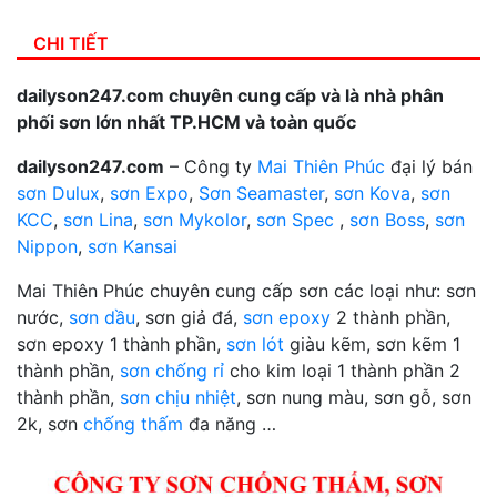
CHI TIẾT
dailyson247.com chuyên cung cấp và là nhà phân
phối sơn lớn nhất TP.HCM và toàn quốc
dailyson247.com
– Công ty
Mai Thiên Phúc
đại lý bán
sơn Dulux
,
sơn Expo
,
Sơn Seamaster
,
sơn Kova
,
sơn
KCC
,
sơn Lina
,
sơn Mykolor
,
sơn Spec
,
sơn Boss
,
sơn
Nippon
,
sơn Kansai
Mai Thiên Phúc chuyên cung cấp sơn các loại như: sơn
nước,
sơn dầu
, sơn giả đá,
sơn epoxy
2 thành phần,
sơn epoxy 1 thành phần,
sơn lót
giàu kẽm, sơn kẽm 1
thành phần,
sơn chống rỉ
cho kim loại 1 thành phần 2
thành phần,
sơn chịu nhiệt
, sơn nung màu, sơn gỗ, sơn
2k, sơn
chống thấm
đa năng …