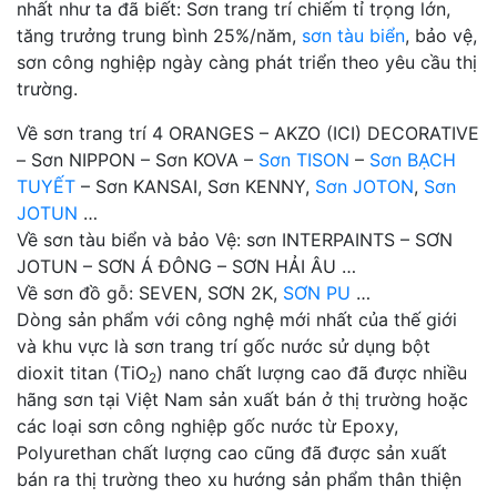
nhất như ta đã biết: Sơn trang trí chiếm tỉ trọng lớn,
tăng trưởng trung bình 25%/năm,
sơn tàu biển
, bảo vệ,
sơn công nghiệp ngày càng phát triển theo yêu cầu thị
trường.
Về sơn trang trí 4 ORANGES – AKZO (ICI) DECORATIVE
– Sơn NIPPON – Sơn KOVA –
Sơn TISON
–
Sơn BẠCH
TUYẾT
– Sơn KANSAI, Sơn KENNY,
Sơn JOTON
,
Sơn
JOTUN
…
Về sơn tàu biển và bảo Vệ: sơn INTERPAINTS – SƠN
JOTUN – SƠN Á ĐÔNG – SƠN HẢI ÂU …
Về sơn đồ gỗ: SEVEN, SƠN 2K,
SƠN PU
…
Dòng sản phẩm với công nghệ mới nhất của thế giới
và khu vực là sơn trang trí gốc nước sử dụng bột
dioxit titan (TiO
) nano chất lượng cao đã được nhiều
2
hãng sơn tại Việt Nam sản xuất bán ở thị trường hoặc
các loại sơn công nghiệp gốc nước từ Epoxy,
Polyurethan chất lượng cao cũng đã được sản xuất
bán ra thị trường theo xu hướng sản phẩm thân thiện