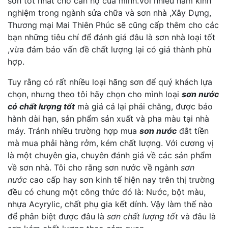
sơn tốt nhất cho căn hộ của minh.Với nhiều năm kinh
nghiệm trong ngành sửa chữa và sơn nhà ,Xây Dựng,
Thương mại Mai Thiên Phúc sẽ cũng cấp thêm cho các
bạn những tiêu chí để đánh giá đâu là sơn nhà loại tốt
,vừa đảm bảo vấn đề chất lượng lại có giá thành phù
hợp.
Tuy rằng có rất nhiều loại hãng sơn để quý khách lựa
chọn, nhưng theo tôi hãy chọn cho mình loại
sơn nước
có chất lượng tốt
mà giá cả lại phải chăng, được bảo
hành dài hạn, sản phẩm sản xuất và pha màu tại nhà
máy. Tránh nhiều trường hợp mua
sơn nước
đắt tiền
mà mua phải hàng rởm, kém chất lượng. Với cương vị
là một chuyên gia, chuyên đánh giá về các sản phẩm
về sơn nhà. Tôi cho rằng sơn nước về ngành
sơn
nước
cao cấp hay sơn kinh tế hiện nay trên thị trường
đều có chung một công thức đó là: Nước, bột màu,
nhựa Acyrylic, chất phụ gia kết dính. Vậy làm thế nào
để phân biệt được đâu là
sơn chất lượng tốt
và đâu là