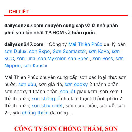
CHI TIẾT
dailyson247.com chuyên cung cấp và là nhà phân
phối sơn lớn nhất TP.HCM và toàn quốc
dailyson247.com
– Công ty
Mai Thiên Phúc
đại lý bán
sơn Dulux
,
sơn Expo
,
Sơn Seamaster
,
sơn Kova
,
sơn
KCC
,
sơn Lina
,
sơn Mykolor
,
sơn Spec
,
sơn Boss
,
sơn
Nippon
,
sơn Kansai
Mai Thiên Phúc chuyên cung cấp sơn các loại như: sơn
nước,
sơn dầu
, sơn giả đá,
sơn epoxy
2 thành phần,
sơn epoxy 1 thành phần,
sơn lót
giàu kẽm, sơn kẽm 1
thành phần,
sơn chống rỉ
cho kim loại 1 thành phần 2
thành phần,
sơn chịu nhiệt
, sơn nung màu, sơn gỗ, sơn
2k, sơn
chống thấm
đa năng …