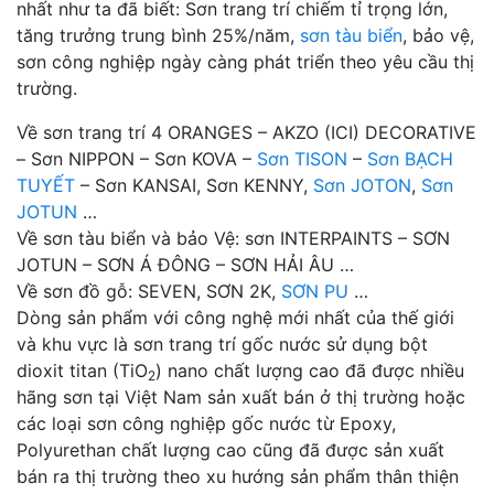
nhất như ta đã biết: Sơn trang trí chiếm tỉ trọng lớn,
tăng trưởng trung bình 25%/năm,
sơn tàu biển
, bảo vệ,
sơn công nghiệp ngày càng phát triển theo yêu cầu thị
trường.
Về sơn trang trí 4 ORANGES – AKZO (ICI) DECORATIVE
– Sơn NIPPON – Sơn KOVA –
Sơn TISON
–
Sơn BẠCH
TUYẾT
– Sơn KANSAI, Sơn KENNY,
Sơn JOTON
,
Sơn
JOTUN
…
Về sơn tàu biển và bảo Vệ: sơn INTERPAINTS – SƠN
JOTUN – SƠN Á ĐÔNG – SƠN HẢI ÂU …
Về sơn đồ gỗ: SEVEN, SƠN 2K,
SƠN PU
…
Dòng sản phẩm với công nghệ mới nhất của thế giới
và khu vực là sơn trang trí gốc nước sử dụng bột
dioxit titan (TiO
) nano chất lượng cao đã được nhiều
2
hãng sơn tại Việt Nam sản xuất bán ở thị trường hoặc
các loại sơn công nghiệp gốc nước từ Epoxy,
Polyurethan chất lượng cao cũng đã được sản xuất
bán ra thị trường theo xu hướng sản phẩm thân thiện