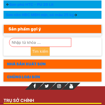
←
Sơn phủ HTC - PU 20 Lit
Sơn nền HBC MBH mịn, có màu 25 kg
→
Sản phẩm gợi ý
Tìm kiếm
NHÀ SẢN XUẤT SƠN
CHỦNG LOẠI SƠN
TRỤ SỞ CHÍNH