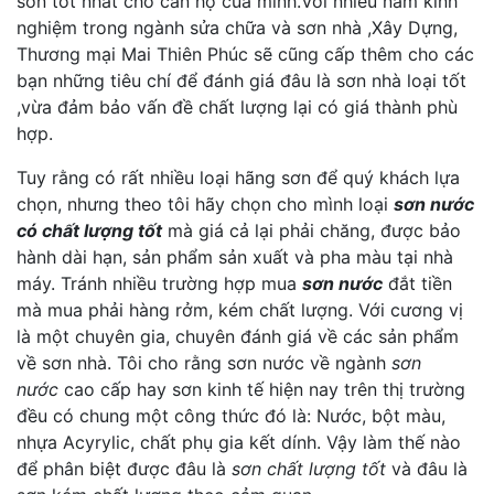
sơn tốt nhất cho căn hộ của minh.Với nhiều năm kinh
nghiệm trong ngành sửa chữa và sơn nhà ,Xây Dựng,
Thương mại Mai Thiên Phúc sẽ cũng cấp thêm cho các
bạn những tiêu chí để đánh giá đâu là sơn nhà loại tốt
,vừa đảm bảo vấn đề chất lượng lại có giá thành phù
hợp.
Tuy rằng có rất nhiều loại hãng sơn để quý khách lựa
chọn, nhưng theo tôi hãy chọn cho mình loại
sơn nước
có chất lượng tốt
mà giá cả lại phải chăng, được bảo
hành dài hạn, sản phẩm sản xuất và pha màu tại nhà
máy. Tránh nhiều trường hợp mua
sơn nước
đắt tiền
mà mua phải hàng rởm, kém chất lượng. Với cương vị
là một chuyên gia, chuyên đánh giá về các sản phẩm
về sơn nhà. Tôi cho rằng sơn nước về ngành
sơn
nước
cao cấp hay sơn kinh tế hiện nay trên thị trường
đều có chung một công thức đó là: Nước, bột màu,
nhựa Acyrylic, chất phụ gia kết dính. Vậy làm thế nào
để phân biệt được đâu là
sơn chất lượng tốt
và đâu là