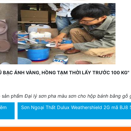
Ũ BẠC ÁNH VÀNG, HỒNG TẠM THỜI LẤY TRƯỚC 100 KG"
về sản phẩm
Đại lý sơn pha màu sơn cho hộp bánh bằng gỗ g
Kẽm
Sơn Ngoại Thất Dulux Weathershield 2G mã BJ8 5