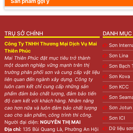
Sản phẩm gợi ý
TRỤ SỞ CHÍNH
DANH MỤC 
Công Ty TNHH Thương Mại Dịch Vụ Mai
Sơn Intern
Thiên Phúc
Sơn Lina
Mai Thiên Phúc đặt mục tiêu trở thành
một doanh nghiệp vững mạnh trên thị
Sơn Bạch 
trường phân phối sơn và cung cấp vật liệu
Sơn Kova
liên quan đến ngành xây dựng. Công ty
luôn cam kết chỉ cung cấp những sản
Sơn KCC
phẩm đảm bảo chất lượng, đảm bảo tiến
Sơn Seama
độ cam kết với khách hàng. Nhằm nâng
Sơn Jotun
cao hơn nữa và luôn đảm bảo chất lượng
cao cho sản phẩm, công trình thi công.
Sơn ICI
Người đại diện:
NGUYỄN THỊ MAI
Dữ liệu sơ
Địa chỉ:
135 Bùi Quang Là, Phường An Hội