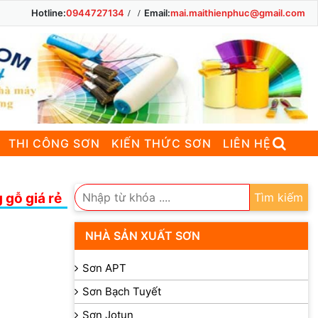
Hotline:
0944727134
Email:
mai.maithienphuc@gmail.com
THI CÔNG SƠN
KIẾN THỨC SƠN
LIÊN HỆ
 gỗ giá rẻ
Tìm kiếm
NHÀ SẢN XUẤT SƠN
Sơn APT
Sơn Bạch Tuyết
Sơn Jotun