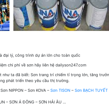
 đại lý, công trình dự án lớn cho toàn quốc
iệm chi phí về sơn hãy liên hệ dailyson247.com
hư ta đã biết: Sơn trang trí chiếm tỉ trọng lớn, tăng trưở
ng phát triển theo yêu cầu thị trường.
– Sơn NIPPON – Sơn KOVA –
Sơn TISON
–
Sơn BẠCH TUYẾT
OTUN – SƠN Á ĐÔNG – SƠN HẢI ÂU …