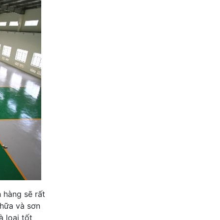
h hàng sẽ rất
chữa và sơn
 loại tốt