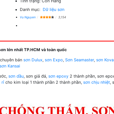
Tình trạng:
Còn Hàng
Danh mục:
Dữ liệu sơn
Vu Nguyen
3,154
sơn lớn nhất TP.HCM và toàn quốc
n chuyên bán
sơn Dulux
,
sơn Expo
,
Sơn Seamaster
,
sơn Kova
sơn Kansai
nước,
sơn dầu
, sơn giả đá,
sơn epoxy
2 thành phần, sơn epox
 rỉ
cho kim loại 1 thành phần 2 thành phần,
sơn chịu nhiệt
, 