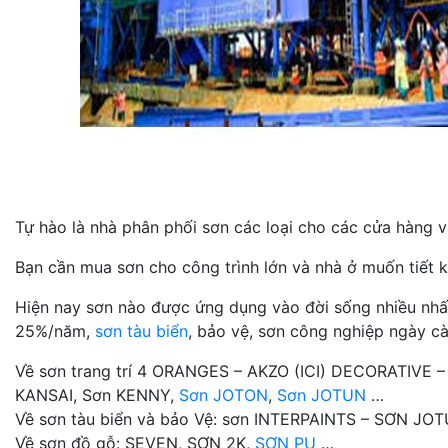
Tự hào là nhà phân phối sơn các loại cho các cửa hàng và
Bạn cần mua sơn cho công trình lớn và nhà ở muốn tiết k
Hiện nay sơn nào được ứng dụng vào đời sống nhiều nhất n
25%/năm,
sơn tàu biển
, bảo vệ, sơn công nghiệp ngày cà
Về sơn trang trí 4 ORANGES – AKZO (ICI) DECORATIVE 
KANSAI, Sơn KENNY,
Sơn JOTON
,
Sơn JOTUN
…
Về sơn tàu biển và bảo Vệ: sơn INTERPAINTS – SƠN J
Về sơn đồ gỗ: SEVEN, SƠN 2K,
SƠN PU
…