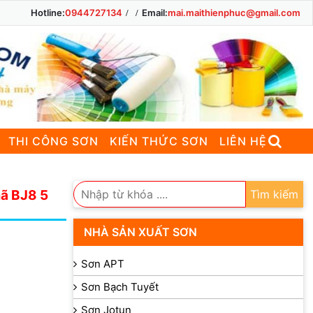
Hotline:
0944727134
Email:
mai.maithienphuc@gmail.com
THI CÔNG SƠN
KIẾN THỨC SƠN
LIÊN HỆ
ã BJ8 5
Tìm kiếm
NHÀ SẢN XUẤT SƠN
Sơn APT
Sơn Bạch Tuyết
Sơn Jotun