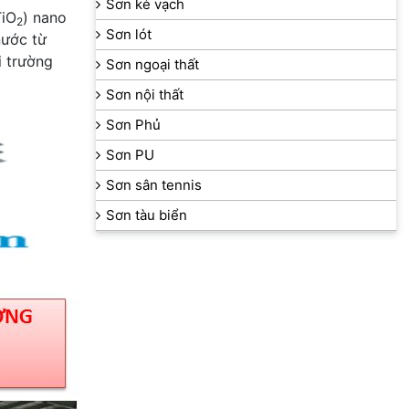
Sơn kẻ vạch
TiO
) nano
2
Sơn lót
nước từ
i trường
Sơn ngoại thất
Sơn nội thất
Sơn Phủ
Sơn PU
Sơn sân tennis
Sơn tàu biển