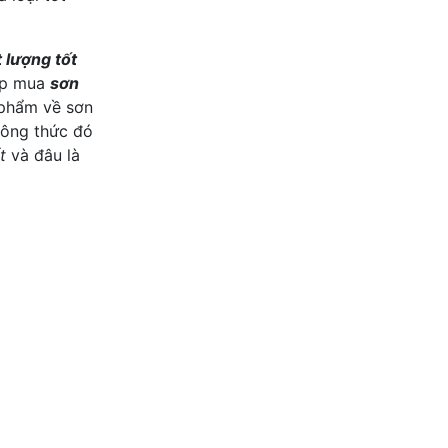
 lượng tốt
hợp mua
sơn
 phẩm về sơn
công thức đó
t
và đâu là