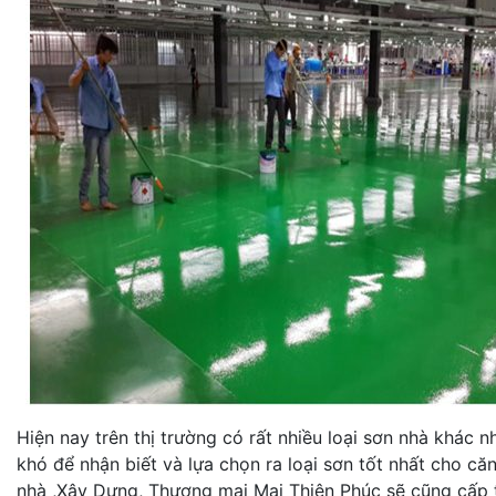
Hiện nay trên thị trường có rất nhiều loại sơn nhà khác 
khó để nhận biết và lựa chọn ra loại sơn tốt nhất cho c
nhà ,Xây Dựng, Thương mại Mai Thiên Phúc sẽ cũng cấp t