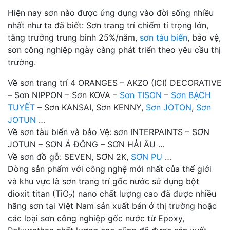
Hiện nay sơn nào được ứng dụng vào đời sống nhiều
nhất như ta đã biết: Sơn trang trí chiếm tỉ trọng lớn,
tăng trưởng trung bình 25%/năm,
sơn tàu biển
, bảo vệ,
sơn công nghiệp ngày càng phát triển theo yêu cầu thị
trường.
Về sơn trang trí 4 ORANGES – AKZO (ICI) DECORATIVE
– Sơn NIPPON – Sơn KOVA –
Sơn TISON
–
Sơn BẠCH
TUYẾT
– Sơn KANSAI, Sơn KENNY,
Sơn JOTON
,
Sơn
JOTUN
…
Về sơn tàu biển và bảo Vệ: sơn INTERPAINTS – SƠN
JOTUN – SƠN Á ĐÔNG – SƠN HẢI ÂU …
Về sơn đồ gỗ: SEVEN, SƠN 2K,
SƠN PU
…
Dòng sản phẩm với công nghệ mới nhất của thế giới
và khu vực là sơn trang trí gốc nước sử dụng bột
dioxit titan (TiO
) nano chất lượng cao đã được nhiều
2
hãng sơn tại Việt Nam sản xuất bán ở thị trường hoặc
các loại sơn công nghiệp gốc nước từ Epoxy,