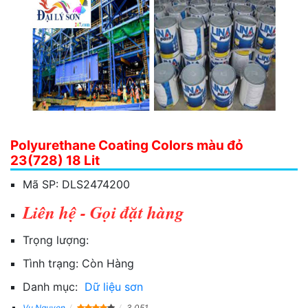
Polyurethane Coating Colors màu đỏ
23(728) 18 Lit
Mã SP:
DLS2474200
Liên hệ - Gọi đặt hàng
Trọng lượng:
Tình trạng:
Còn Hàng
Danh mục:
Dữ liệu sơn
Vu Nguyen
3,051