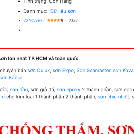
Tình trạng:
Còn Hàng
Danh mục:
Dữ liệu sơn
Vu Nguyen
3,128
sơn lớn nhất TP.HCM và toàn quốc
n chuyên bán
sơn Dulux
,
sơn Expo
,
Sơn Seamaster
,
sơn Kova
sơn Kansai
nước,
sơn dầu
, sơn giả đá,
sơn epoxy
2 thành phần, sơn epox
 rỉ
cho kim loại 1 thành phần 2 thành phần,
sơn chịu nhiệt
, 