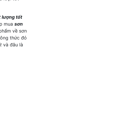
 lượng tốt
hợp mua
sơn
 phẩm về sơn
công thức đó
t
và đâu là