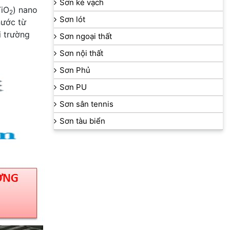
Sơn kẻ vạch
TiO
) nano
2
Sơn lót
nước từ
i trường
Sơn ngoại thất
Sơn nội thất
Sơn Phủ
Sơn PU
Sơn sân tennis
Sơn tàu biển