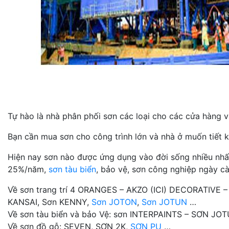
Tự hào là nhà phân phối sơn các loại cho các cửa hàng và
Bạn cần mua sơn cho công trình lớn và nhà ở muốn tiết k
Hiện nay sơn nào được ứng dụng vào đời sống nhiều nhất n
25%/năm,
sơn tàu biển
, bảo vệ, sơn công nghiệp ngày cà
Về sơn trang trí 4 ORANGES – AKZO (ICI) DECORATIVE 
KANSAI, Sơn KENNY,
Sơn JOTON
,
Sơn JOTUN
…
Về sơn tàu biển và bảo Vệ: sơn INTERPAINTS – SƠN J
Về sơn đồ gỗ: SEVEN, SƠN 2K,
SƠN PU
…