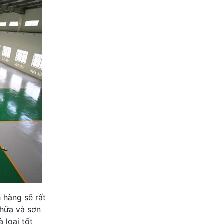
h hàng sẽ rất
chữa và sơn
 loại tốt