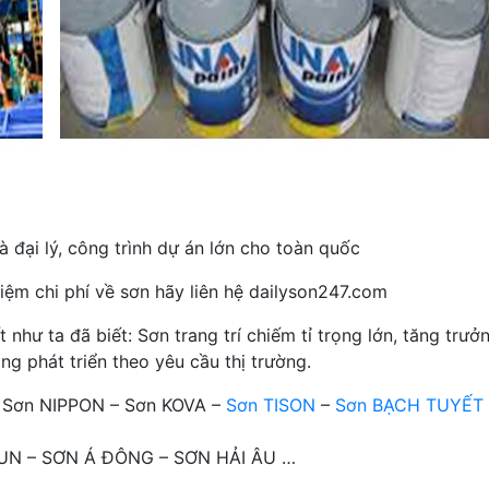
 đại lý, công trình dự án lớn cho toàn quốc
iệm chi phí về sơn hãy liên hệ dailyson247.com
hư ta đã biết: Sơn trang trí chiếm tỉ trọng lớn, tăng trưở
ng phát triển theo yêu cầu thị trường.
– Sơn NIPPON – Sơn KOVA –
Sơn TISON
–
Sơn BẠCH TUYẾT
OTUN – SƠN Á ĐÔNG – SƠN HẢI ÂU …