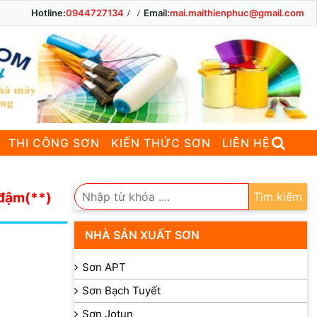
Hotline:
0944727134
Email:
mai.maithienphuc@gmail.com
THI CÔNG SƠN
KIẾN THỨC SƠN
LIÊN HỆ
 đậm(**)
Tìm kiếm
NHÀ SẢN XUẤT SƠN
Sơn APT
Sơn Bạch Tuyết
Sơn Jotun