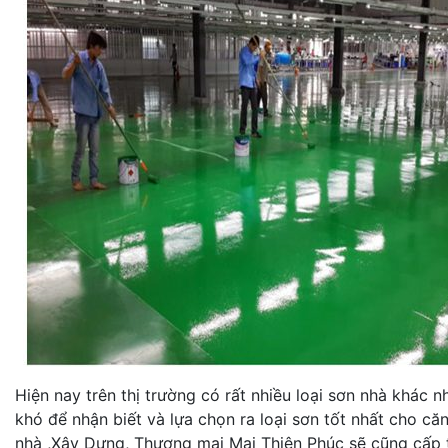
Hiện nay trên thị trường có rất nhiều loại sơn nhà khác 
khó để nhận biết và lựa chọn ra loại sơn tốt nhất cho c
nhà ,Xây Dựng, Thương mại Mai Thiên Phúc sẽ cũng cấp t