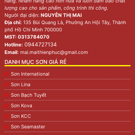
hàng. Nhằm nâng cao hơn nữa và luôn đảm bảo chất
lượng cao cho sản phẩm, công trình thi công.
Người đại diện:
NGUYỄN THỊ MAI
Địa chỉ:
135 Bùi Quang Là, Phường An Hội Tây, Thành
phố Hồ Chí Minh 700000
MST: 0313784070
0944727134
Hotline:
Email:
mai.maithienphuc@gmail.com
DANH MỤC SƠN GIÁ RẺ
Sơn International
Sơn Lina
Sơn Bạch Tuyết
Sơn Kova
Sơn KCC
Sơn Seamaster