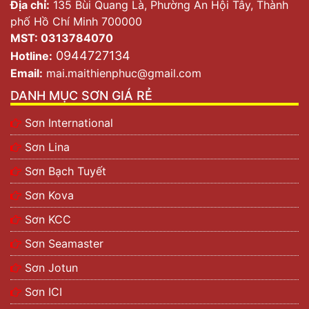
Địa chỉ:
135 Bùi Quang Là, Phường An Hội Tây, Thành
phố Hồ Chí Minh 700000
MST: 0313784070
0944727134
Hotline:
Email:
mai.maithienphuc@gmail.com
DANH MỤC SƠN GIÁ RẺ
Sơn International
Sơn Lina
Sơn Bạch Tuyết
Sơn Kova
Sơn KCC
Sơn Seamaster
Sơn Jotun
Sơn ICI