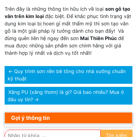
Trên đây là những thông tin hữu ích về loại
sơn gỗ tạo
vân trên kim loại
đặc biệt. Để khắc phục tình trạng vật
dụng kim loại bị hoen gỉ mất thẩm mỹ thì sơn tạo vân
gỗ là một giải pháp lý tưởng dành cho bạn đấy! Và
đừng quên liên hệ ngay đến sơn
Mai Thiên Phúc
để
mua được những sản phẩm sơn chính hãng với giá
thành hợp lý nhất và dịch vụ tốt nhất!
←
Quy trình sơn nền bê tông cho nhà xưởng chuẩn
kỹ thuật
Xăng PU (xăng thơm) là gì? Giá bao nhiêu? Mua ở
đâu uy tín?
→
Gợi ý thông tin
Tìm kiếm