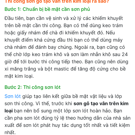
Thi công sơn gỗ tạo vân trên kim loại ra sao?
Bước 1: Chuẩn bị bề mặt cần sơn phủ
Đầu tiên, bạn cần vệ sinh và xử lý các khiếm khuyết
trên bề mặt cần thi công. Bạn có thể dùng keo trám
hoặc giấy nhám để chà đi khiếm khuyết đó. Nếu
khuyết điểm khá cứng đầu thì bạn có thể dùng máy
chà nhám để đánh bay chúng. Ngoài ra, bạn cũng có
thể chờ lớp keo trám khô và sơn làm nhẵn khô sau 24
giờ để tới bước thi công tiếp theo. Bạn cũng nên dùng
xi măng trắng và bột mastic để tăng độ cứng cho bề
mặt kim loại.
Bước 2: Thi công sơn lót
Sơn lót
giúp tạo liên kết giữa bề mặt vật liệu và lớp
sơn thi công. Vì thế, trước khi
sơn gỗ tạo vân trên kim
loại
bạn nên bổ sung một lớp sơn lót hoàn hảo. Bạn
cần pha sơn lót đúng tỷ lệ theo hướng dẫn của nhà sản
xuất để sơn lót phát huy tác dụng tốt nhất và tiết kiệm
nhất.