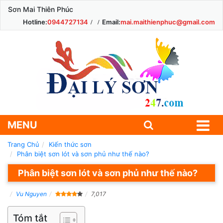
Sơn Mai Thiên Phúc
Hotline:
0944727134
Email:
mai.maithienphuc@gmail.com
MENU
Trang Chủ
Kiến thức sơn
Phân biệt sơn lót và sơn phủ như thế nào?
Phân biệt sơn lót và sơn phủ như thế nào?
Vu Nguyen
7,017
Tóm tắt