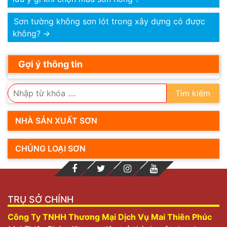
Sơn tường không sơn lót trong xây dựng có được
không?
→
Gợi ý thông tin
Tìm kiếm
NHÀ SẢN XUẤT SƠN
CHỦNG LOẠI SƠN
TRỤ SỞ CHÍNH
Công Ty TNHH Thương Mại Dịch Vụ Mai Thiên Phúc