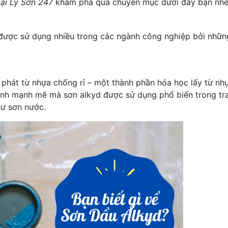
ại Lý Sơn 247
khám phá qua chuyên mục dưới đây bạn nhé
g được sử dụng nhiều trong các ngành công nghiệp bởi nhữn
 phát từ nhựa chống rỉ – một thành phần hóa học lấy từ nhự
 dính mạnh mẽ mà sơn alkyd được sử dụng phổ biến trong tra
hư sơn nước.