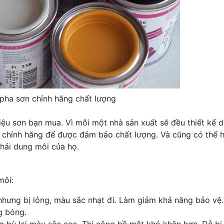
pha sơn chính hãng chất lượng
ệu sơn bạn mua. Vì mỗi một nhà sản xuất sẽ đều thiết kế 
g chính hãng để được đảm bảo chất lượng. Và cũng có thể h
phải dung môi của họ.
môi:
nhưng bị lỏng, màu sắc nhạt đi. Làm giảm khả năng bảo vệ
g bóng.
g bù lại màu sắc cao. Thi công bề mặt khó khăn hơn. Dễ bị