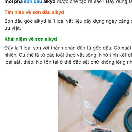
môi pha
sơn dầu
alkyd
được chế tạo ra sao? Hãy dùng
Đ
Tìm hiểu về sơn dầu alkyd
Sơn dầu gốc alkyd là 1 loại vật liệu xây dựng ngày càn
ưu việt.
Khái niệm về sơn alkyd
Đây là 1 loại sơn với thành phần đến từ gốc dầu. Có xuất
nhiên. Cụ thể là từ các loài thực vật sống. Nhờ tính kết
loại sắt, thép. Nó tồn tại ở thể đặc sệt chứ không lỏng n