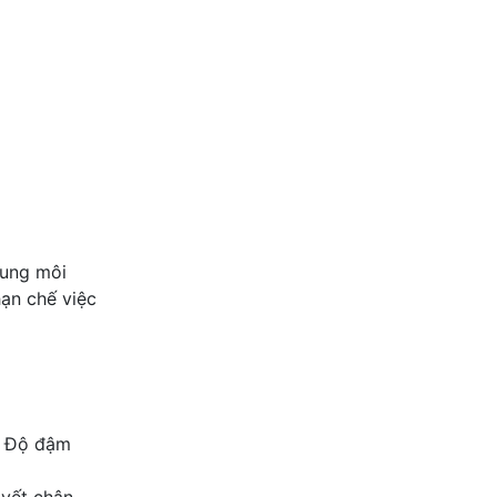
dung môi
ạn chế việc
. Độ đậm
 vết chân