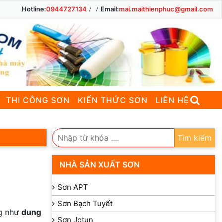
Hotline:
0944727134
Email:
mai.maithienphuc@gmail.com
THI CÔNG SƠN
KIẾN THỨC SƠN
LIÊN HỆ
Tìm kiếm
NHÀ SẢN XUẤT SƠN
Sơn APT
Sơn Bạch Tuyết
ng như
dung
Sơn Jotun