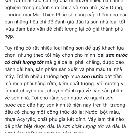
sơn tốt nhất cho căn hộ của minh.Với nhiều năm kinh
nghiệm trong ngành sửa chữa và sơn nhà ,Xây Dựng,
Thương mại Mai Thiên Phúc sẽ cũng cấp thêm cho các
bạn những tiêu chí để đánh giá đâu là sơn nhà loại tốt
,vừa đảm bảo vấn đề chất lượng lại có giá thành phù
hợp.
Tuy rằng có rất nhiều loại hãng sơn để quý khách lựa
chọn, nhưng theo tôi hãy chọn cho mình loại
sơn nước
có chất lượng tốt
mà giá cả lại phải chăng, được bảo
hành dài hạn, sản phẩm sản xuất và pha màu tại nhà
máy. Tránh nhiều trường hợp mua
sơn nước
đắt tiền
mà mua phải hàng rởm, kém chất lượng. Với cương vị
là một chuyên gia, chuyên đánh giá về các sản phẩm
về sơn nhà. Tôi cho rằng sơn nước về ngành
sơn
nước
cao cấp hay sơn kinh tế hiện nay trên thị trường
đều có chung một công thức đó là: Nước, bột màu,
nhựa Acyrylic, chất phụ gia kết dính. Vậy làm thế nào
để phân biệt được đâu là
sơn chất lượng tốt
và đâu là