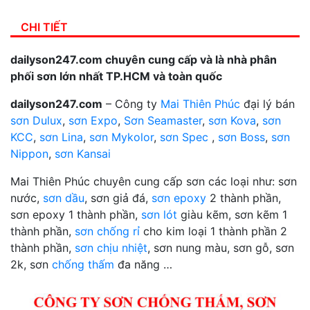
CHI TIẾT
dailyson247.com chuyên cung cấp và là nhà phân
phối sơn lớn nhất TP.HCM và toàn quốc
dailyson247.com
– Công ty
Mai Thiên Phúc
đại lý bán
sơn Dulux
,
sơn Expo
,
Sơn Seamaster
,
sơn Kova
,
sơn
KCC
,
sơn Lina
,
sơn Mykolor
,
sơn Spec
,
sơn Boss
,
sơn
Nippon
,
sơn Kansai
Mai Thiên Phúc chuyên cung cấp sơn các loại như: sơn
nước,
sơn dầu
, sơn giả đá,
sơn epoxy
2 thành phần,
sơn epoxy 1 thành phần,
sơn lót
giàu kẽm, sơn kẽm 1
thành phần,
sơn chống rỉ
cho kim loại 1 thành phần 2
thành phần,
sơn chịu nhiệt
, sơn nung màu, sơn gỗ, sơn
2k, sơn
chống thấm
đa năng …