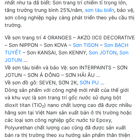
nhất như ta đã biết: Sơn trang trí chiếm tỉ trọng lớn,
tăng trưởng trung bình 25%/năm,
sơn tàu biển
, bảo vệ,
sơn công nghiệp ngày càng phát triển theo yêu cầu thị
trường.
Về sơn trang trí 4 ORANGES – AKZO (ICI) DECORATIVE
– Sơn NIPPON – Sơn KOVA –
Sơn TISON
–
Sơn BẠCH
TUYẾT
– Sơn KANSAI, Sơn KENNY,
Sơn JOTON
,
Sơn
JOTUN
…
Về sơn tàu biển và bảo Vệ: sơn INTERPAINTS – SƠN
JOTUN – SƠN Á ĐÔNG – SƠN HẢI ÂU …
Về sơn đồ gỗ: SEVEN, SƠN 2K,
SƠN PU
…
Dòng sản phẩm với công nghệ mới nhất của thế giới
và khu vực là sơn trang trí gốc nước sử dụng bột
dioxit titan (TiO
) nano chất lượng cao đã được nhiều
2
hãng sơn tại Việt Nam sản xuất bán ở thị trường hoặc
các loại sơn công nghiệp gốc nước từ Epoxy,
Polyurethan chất lượng cao cũng đã được sản xuất
bán ra thị trường theo xu hướng sản phẩm thân thiện