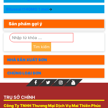
Bituseal t140MG 1 met
→
Sản phẩm gợi ý
Tìm kiếm
NHÀ SẢN XUẤT SƠN
CHỦNG LOẠI SƠN
TRỤ SỞ CHÍNH
Công Ty TNHH Thương Mại Dịch Vụ Mai Thiên Phúc