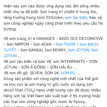
Hiện nay sơn nào được ứng dụng vào đời sống nhiều
nhất như ta đã biết: Sơn trang trí chiếm tỉ trọng lớn,
tăng trưởng trung bình 25%/năm,
sơn tàu biển
, bảo vệ,
sơn công nghiệp ngày càng phát triển theo yêu cầu thị
trường.
Về sơn trang trí 4 ORANGES – AKZO (ICI) DECORATIVE
– Sơn NIPPON – Sơn KOVA –
Sơn TISON
–
Sơn BẠCH
TUYẾT
– Sơn KANSAI, Sơn KENNY,
Sơn JOTON
,
Sơn
JOTUN
…
Về sơn tàu biển và bảo Vệ: sơn INTERPAINTS – SƠN
JOTUN – SƠN Á ĐÔNG – SƠN HẢI ÂU …
Về sơn đồ gỗ: SEVEN, SƠN 2K,
SƠN PU
…
Dòng sản phẩm với công nghệ mới nhất của thế giới
và khu vực là sơn trang trí gốc nước sử dụng bột
dioxit titan (TiO
) nano chất lượng cao đã được nhiều
2
hãng sơn tại Việt Nam sản xuất bán ở thị trường hoặc
các loại sơn công nghiệp gốc nước từ Epoxy,