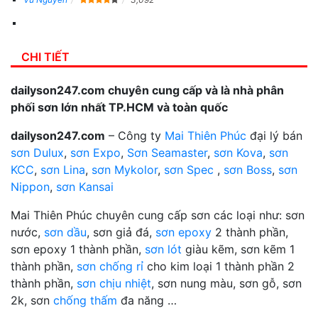
CHI TIẾT
dailyson247.com chuyên cung cấp và là nhà phân
phối sơn lớn nhất TP.HCM và toàn quốc
dailyson247.com
– Công ty
Mai Thiên Phúc
đại lý bán
sơn Dulux
,
sơn Expo
,
Sơn Seamaster
,
sơn Kova
,
sơn
KCC
,
sơn Lina
,
sơn Mykolor
,
sơn Spec
,
sơn Boss
,
sơn
Nippon
,
sơn Kansai
Mai Thiên Phúc chuyên cung cấp sơn các loại như: sơn
nước,
sơn dầu
, sơn giả đá,
sơn epoxy
2 thành phần,
sơn epoxy 1 thành phần,
sơn lót
giàu kẽm, sơn kẽm 1
thành phần,
sơn chống rỉ
cho kim loại 1 thành phần 2
thành phần,
sơn chịu nhiệt
, sơn nung màu, sơn gỗ, sơn
2k, sơn
chống thấm
đa năng …