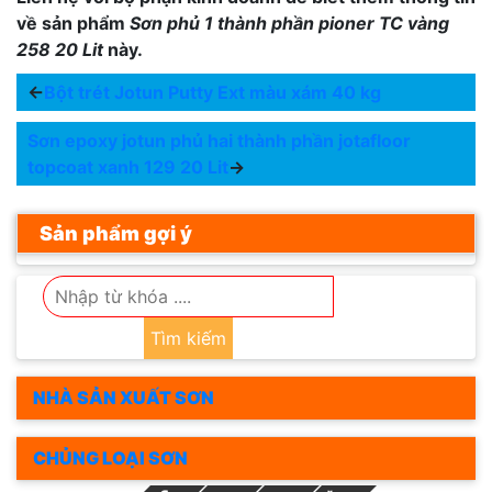
về sản phẩm
Sơn phủ 1 thành phần pioner TC vàng
258 20 Lit
này.
←
Bột trét Jotun Putty Ext màu xám 40 kg
Sơn epoxy jotun phủ hai thành phần jotafloor
topcoat xanh 129 20 Lit
→
Sản phẩm gợi ý
Tìm kiếm
NHÀ SẢN XUẤT SƠN
CHỦNG LOẠI SƠN