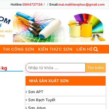
Hotline:
0944727134
Email:
mai.maithienphuc@gmail.com
THI CÔNG SƠN
KIẾN THỨC SƠN
LIÊN HỆ
5 kg
Tìm kiếm
NHÀ SẢN XUẤT SƠN
Sơn APT
Sơn Bạch Tuyết
Sơn Jotun