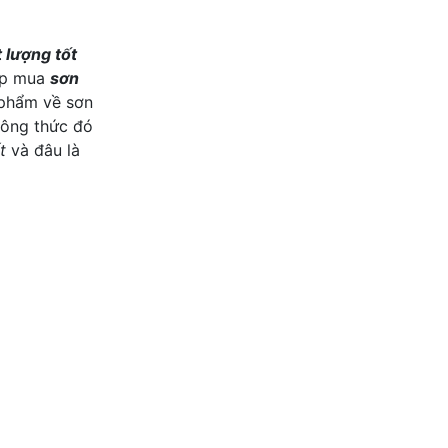
 lượng tốt
hợp mua
sơn
 phẩm về sơn
công thức đó
t
và đâu là