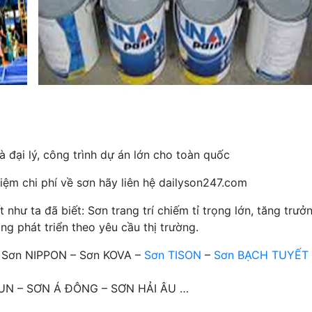
 đại lý, công trình dự án lớn cho toàn quốc
iệm chi phí về sơn hãy liên hệ dailyson247.com
hư ta đã biết: Sơn trang trí chiếm tỉ trọng lớn, tăng trưở
ng phát triển theo yêu cầu thị trường.
– Sơn NIPPON – Sơn KOVA –
Sơn TISON
–
Sơn BẠCH TUYẾT
OTUN – SƠN Á ĐÔNG – SƠN HẢI ÂU …