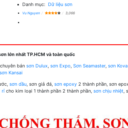
Danh mục:
Dữ liệu sơn
Vu Nguyen
3,066
sơn lớn nhất TP.HCM và toàn quốc
n chuyên bán
sơn Dulux
,
sơn Expo
,
Sơn Seamaster
,
sơn Kova
sơn Kansai
nước,
sơn dầu
, sơn giả đá,
sơn epoxy
2 thành phần, sơn epox
 rỉ
cho kim loại 1 thành phần 2 thành phần,
sơn chịu nhiệt
, 