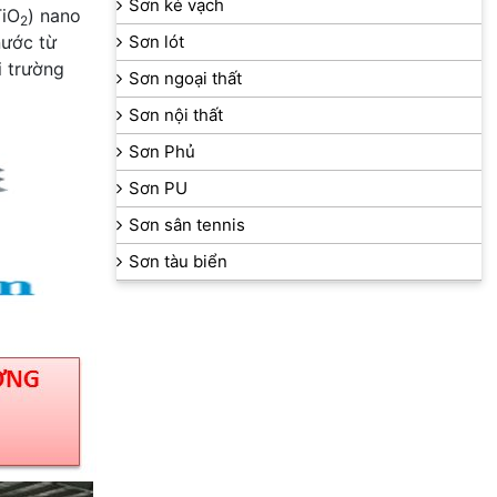
Sơn kẻ vạch
TiO
) nano
2
nước từ
Sơn lót
i trường
Sơn ngoại thất
Sơn nội thất
Sơn Phủ
Sơn PU
Sơn sân tennis
Sơn tàu biển