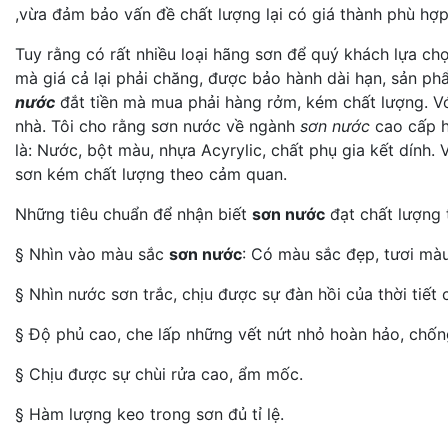
,vừa đảm bảo vấn đề chất lượng lại có giá thành phù hợp
Tuy rằng có rất nhiều loại hãng sơn để quý khách lựa ch
mà giá cả lại phải chăng, được bảo hành dài hạn, sản p
nước
đắt tiền mà mua phải hàng rởm, kém chất lượng. Vớ
nhà. Tôi cho rằng sơn nước về ngành
sơn nước
cao cấp h
là: Nước, bột màu, nhựa Acyrylic, chất phụ gia kết dính.
sơn kém chất lượng theo cảm quan.
Những tiêu chuẩn để nhận biết
sơn nước
đạt chất lượng 
§ Nhìn vào màu sắc
sơn nước
: Có màu sắc đẹp, tươi màu
§ Nhìn nước sơn trắc, chịu được sự đàn hồi của thời tiết 
§ Độ phủ cao, che lấp những vết nứt nhỏ hoàn hảo, chốn
§ Chịu được sự chùi rửa cao, ẩm mốc.
§ Hàm lượng keo trong sơn đủ tỉ lệ.