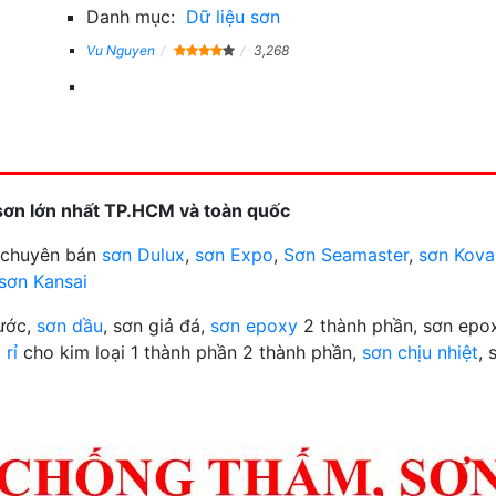
Danh mục:
Dữ liệu sơn
Vu Nguyen
3,268
sơn lớn nhất TP.HCM và toàn quốc
n chuyên bán
sơn Dulux
,
sơn Expo
,
Sơn Seamaster
,
sơn Kova
sơn Kansai
nước,
sơn dầu
, sơn giả đá,
sơn epoxy
2 thành phần, sơn epox
 rỉ
cho kim loại 1 thành phần 2 thành phần,
sơn chịu nhiệt
, 