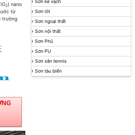
Sơn kẻ vạch
TiO
) nano
2
nước từ
Sơn lót
i trường
Sơn ngoại thất
Sơn nội thất
Sơn Phủ
Sơn PU
Sơn sân tennis
Sơn tàu biển