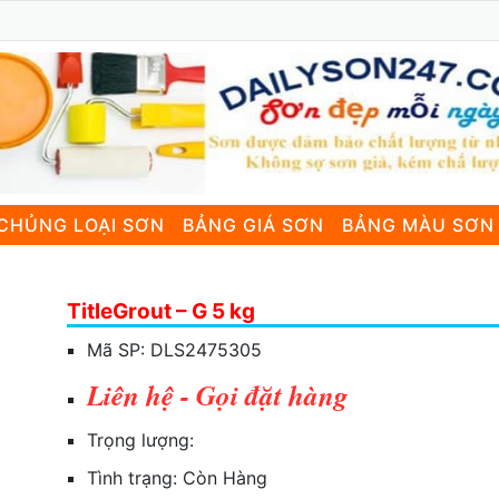
CHỦNG LOẠI SƠN
BẢNG GIÁ SƠN
BẢNG MÀU SƠN
TitleGrout – G 5 kg
Mã SP:
DLS2475305
Liên hệ - Gọi đặt hàng
Trọng lượng:
Tình trạng:
Còn Hàng