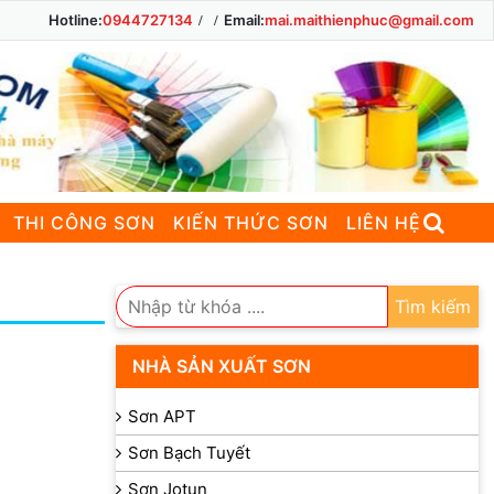
Hotline:
0944727134
Email:
mai.maithienphuc@gmail.com
THI CÔNG SƠN
KIẾN THỨC SƠN
LIÊN HỆ
Tìm kiếm
NHÀ SẢN XUẤT SƠN
Sơn APT
Sơn Bạch Tuyết
Sơn Jotun