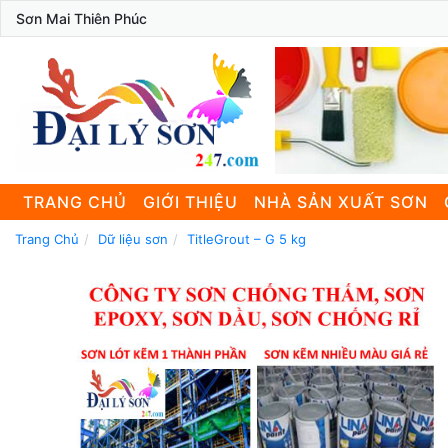
Sơn Mai Thiên Phúc
TRANG CHỦ
GIỚI THIỆU
NHÀ SẢN XUẤT SƠN
Trang Chủ
Dữ liệu sơn
TitleGrout – G 5 kg