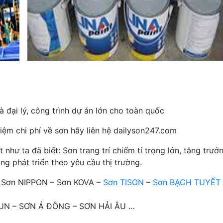
 đại lý, công trình dự án lớn cho toàn quốc
iệm chi phí về sơn hãy liên hệ dailyson247.com
hư ta đã biết: Sơn trang trí chiếm tỉ trọng lớn, tăng trưở
ng phát triển theo yêu cầu thị trường.
– Sơn NIPPON – Sơn KOVA –
Sơn TISON
–
Sơn BẠCH TUYẾT
OTUN – SƠN Á ĐÔNG – SƠN HẢI ÂU …