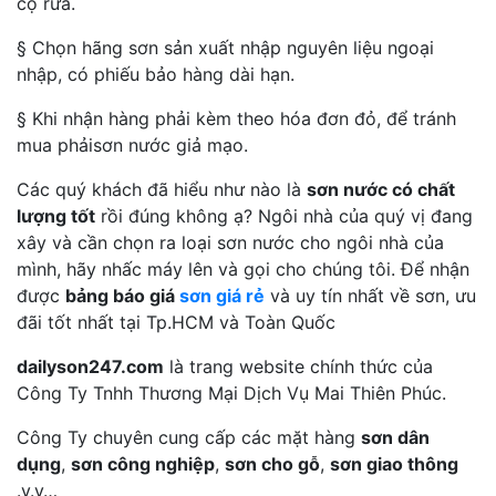
cọ rửa.
§ Chọn hãng sơn sản xuất nhập nguyên liệu ngoại
nhập, có phiếu bảo hàng dài hạn.
§ Khi nhận hàng phải kèm theo hóa đơn đỏ, để tránh
mua phảisơn nước giả mạo.
Các quý khách đã hiểu như nào là
sơn nước có chất
lượng tốt
rồi đúng không ạ? Ngôi nhà của quý vị đang
xây và cần chọn ra loại sơn nước cho ngôi nhà của
mình, hãy nhấc máy lên và gọi cho chúng tôi. Để nhận
được
bảng báo giá
sơn giá rẻ
và uy tín nhất về sơn, ưu
đãi tốt nhất tại Tp.HCM và Toàn Quốc
dailyson247.com
là trang website chính thức của
Công Ty Tnhh Thương Mại Dịch Vụ Mai Thiên Phúc.
Công Ty chuyên cung cấp các mặt hàng
sơn dân
dụng
,
sơn công nghiệp
,
sơn cho gỗ
,
sơn giao thông
.v.v…