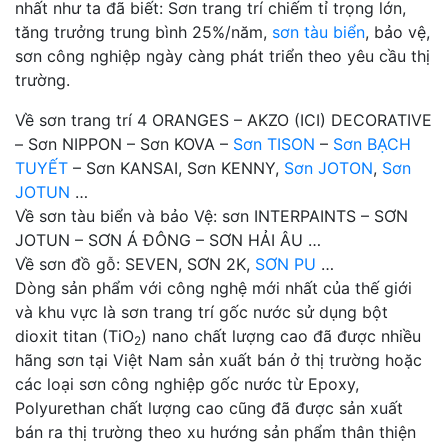
nhất như ta đã biết: Sơn trang trí chiếm tỉ trọng lớn,
tăng trưởng trung bình 25%/năm,
sơn tàu biển
, bảo vệ,
sơn công nghiệp ngày càng phát triển theo yêu cầu thị
trường.
Về sơn trang trí 4 ORANGES – AKZO (ICI) DECORATIVE
– Sơn NIPPON – Sơn KOVA –
Sơn TISON
–
Sơn BẠCH
TUYẾT
– Sơn KANSAI, Sơn KENNY,
Sơn JOTON
,
Sơn
JOTUN
…
Về sơn tàu biển và bảo Vệ: sơn INTERPAINTS – SƠN
JOTUN – SƠN Á ĐÔNG – SƠN HẢI ÂU …
Về sơn đồ gỗ: SEVEN, SƠN 2K,
SƠN PU
…
Dòng sản phẩm với công nghệ mới nhất của thế giới
và khu vực là sơn trang trí gốc nước sử dụng bột
dioxit titan (TiO
) nano chất lượng cao đã được nhiều
2
hãng sơn tại Việt Nam sản xuất bán ở thị trường hoặc
các loại sơn công nghiệp gốc nước từ Epoxy,
Polyurethan chất lượng cao cũng đã được sản xuất
bán ra thị trường theo xu hướng sản phẩm thân thiện