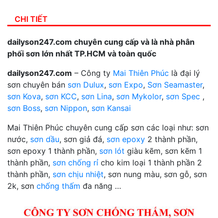
CHI TIẾT
dailyson247.com chuyên cung cấp và là nhà phân
phối sơn lớn nhất TP.HCM và toàn quốc
dailyson247.com
– Công ty
Mai Thiên Phúc
là đại lý
sơn chuyên bán
sơn Dulux
,
sơn Expo
,
Sơn Seamaster
,
sơn Kova
,
sơn KCC
,
sơn Lina
,
sơn Mykolor
,
sơn Spec
,
sơn Boss
,
sơn Nippon
,
sơn Kansai
Mai Thiên Phúc chuyên cung cấp sơn các loại như: sơn
nước,
sơn dầu
, sơn giả đá,
sơn epoxy
2 thành phần,
sơn epoxy 1 thành phần,
sơn lót
giàu kẽm, sơn kẽm 1
thành phần,
sơn chống rỉ
cho kim loại 1 thành phần 2
thành phần,
sơn chịu nhiệt
, sơn nung màu, sơn gỗ, sơn
2k, sơn
chống thấm
đa năng …