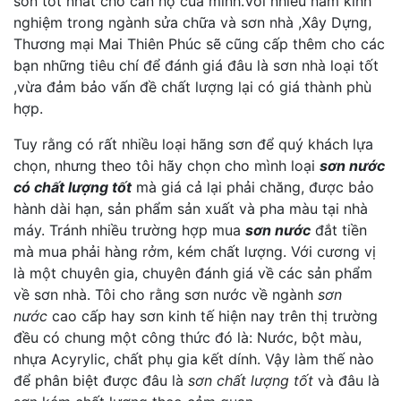
sơn tốt nhất cho căn hộ của minh.Với nhiều năm kinh
nghiệm trong ngành sửa chữa và sơn nhà ,Xây Dựng,
Thương mại Mai Thiên Phúc sẽ cũng cấp thêm cho các
bạn những tiêu chí để đánh giá đâu là sơn nhà loại tốt
,vừa đảm bảo vấn đề chất lượng lại có giá thành phù
hợp.
Tuy rằng có rất nhiều loại hãng sơn để quý khách lựa
chọn, nhưng theo tôi hãy chọn cho mình loại
sơn nước
có chất lượng tốt
mà giá cả lại phải chăng, được bảo
hành dài hạn, sản phẩm sản xuất và pha màu tại nhà
máy. Tránh nhiều trường hợp mua
sơn nước
đắt tiền
mà mua phải hàng rởm, kém chất lượng. Với cương vị
là một chuyên gia, chuyên đánh giá về các sản phẩm
về sơn nhà. Tôi cho rằng sơn nước về ngành
sơn
nước
cao cấp hay sơn kinh tế hiện nay trên thị trường
đều có chung một công thức đó là: Nước, bột màu,
nhựa Acyrylic, chất phụ gia kết dính. Vậy làm thế nào
để phân biệt được đâu là
sơn chất lượng tốt
và đâu là