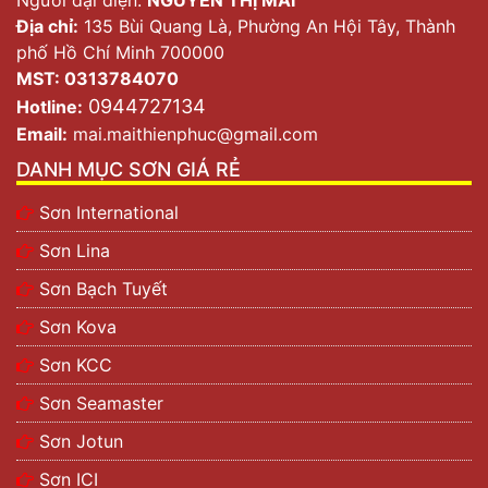
Địa chỉ:
135 Bùi Quang Là, Phường An Hội Tây, Thành
phố Hồ Chí Minh 700000
MST: 0313784070
0944727134
Hotline:
Email:
mai.maithienphuc@gmail.com
DANH MỤC SƠN GIÁ RẺ
Sơn International
Sơn Lina
Sơn Bạch Tuyết
Sơn Kova
Sơn KCC
Sơn Seamaster
Sơn Jotun
Sơn ICI