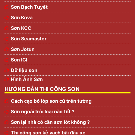
Sơn Bạch Tuyết
Sơn Kova
Sơn KCC
Sơn Seamaster
Sơn Jotun
Sơn ICI
Dữ liệu sơn
Hình Ảnh Sơn
HƯỚNG DẪN THI CÔNG SƠN
Cách cạo bỏ lớp sơn cũ trên tường
Sơn ngoài trời loại nào tốt ?
Sơn lại nhà có cần sơn lót không ?
Thi công sơn kẻ vạch bãi đậu xe