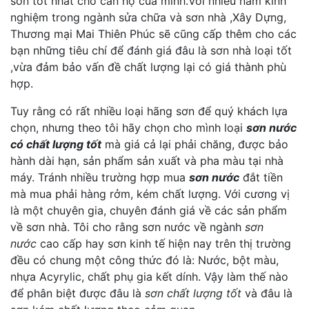
sơn tốt nhất cho căn hộ của minh.Với nhiều năm kinh
nghiệm trong ngành sửa chữa và sơn nhà ,Xây Dựng,
Thương mại Mai Thiên Phúc sẽ cũng cấp thêm cho các
bạn những tiêu chí để đánh giá đâu là sơn nhà loại tốt
,vừa đảm bảo vấn đề chất lượng lại có giá thành phù
hợp.
Tuy rằng có rất nhiều loại hãng sơn để quý khách lựa
chọn, nhưng theo tôi hãy chọn cho mình loại
sơn nước
có chất lượng tốt
mà giá cả lại phải chăng, được bảo
hành dài hạn, sản phẩm sản xuất và pha màu tại nhà
máy. Tránh nhiều trường hợp mua
sơn nước
đắt tiền
mà mua phải hàng rởm, kém chất lượng. Với cương vị
là một chuyên gia, chuyên đánh giá về các sản phẩm
về sơn nhà. Tôi cho rằng sơn nước về ngành
sơn
nước
cao cấp hay sơn kinh tế hiện nay trên thị trường
đều có chung một công thức đó là: Nước, bột màu,
nhựa Acyrylic, chất phụ gia kết dính. Vậy làm thế nào
để phân biệt được đâu là
sơn chất lượng tốt
và đâu là