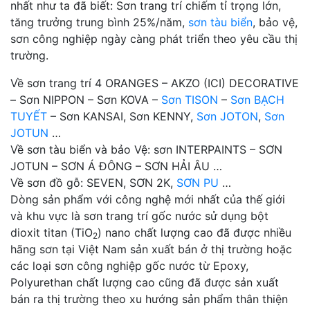
nhất như ta đã biết: Sơn trang trí chiếm tỉ trọng lớn,
tăng trưởng trung bình 25%/năm,
sơn tàu biển
, bảo vệ,
sơn công nghiệp ngày càng phát triển theo yêu cầu thị
trường.
Về sơn trang trí 4 ORANGES – AKZO (ICI) DECORATIVE
– Sơn NIPPON – Sơn KOVA –
Sơn TISON
–
Sơn BẠCH
TUYẾT
– Sơn KANSAI, Sơn KENNY,
Sơn JOTON
,
Sơn
JOTUN
…
Về sơn tàu biển và bảo Vệ: sơn INTERPAINTS – SƠN
JOTUN – SƠN Á ĐÔNG – SƠN HẢI ÂU …
Về sơn đồ gỗ: SEVEN, SƠN 2K,
SƠN PU
…
Dòng sản phẩm với công nghệ mới nhất của thế giới
và khu vực là sơn trang trí gốc nước sử dụng bột
dioxit titan (TiO
) nano chất lượng cao đã được nhiều
2
hãng sơn tại Việt Nam sản xuất bán ở thị trường hoặc
các loại sơn công nghiệp gốc nước từ Epoxy,
Polyurethan chất lượng cao cũng đã được sản xuất
bán ra thị trường theo xu hướng sản phẩm thân thiện