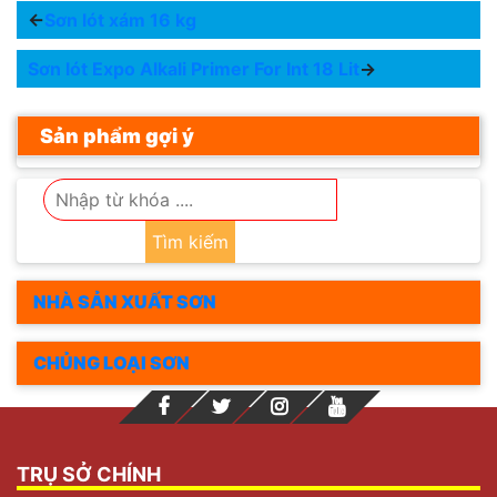
←
Sơn lót xám 16 kg
Sơn lót Expo Alkali Primer For Int 18 Lit
→
Sản phẩm gợi ý
Tìm kiếm
NHÀ SẢN XUẤT SƠN
CHỦNG LOẠI SƠN
TRỤ SỞ CHÍNH