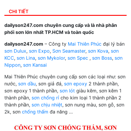
CHI TIẾT
dailyson247.com chuyên cung cấp và là nhà phân
phối sơn lớn nhất TP.HCM và toàn quốc
dailyson247.com
– Công ty
Mai Thiên Phúc
đại lý bán
sơn Dulux
,
sơn Expo
,
Sơn Seamaster
,
sơn Kova
,
sơn
KCC
,
sơn Lina
,
sơn Mykolor
,
sơn Spec
,
sơn Boss
,
sơn
Nippon
,
sơn Kansai
Mai Thiên Phúc chuyên cung cấp sơn các loại như: sơn
nước,
sơn dầu
, sơn giả đá,
sơn epoxy
2 thành phần,
sơn epoxy 1 thành phần,
sơn lót
giàu kẽm, sơn kẽm 1
thành phần,
sơn chống rỉ
cho kim loại 1 thành phần 2
thành phần,
sơn chịu nhiệt
, sơn nung màu, sơn gỗ, sơn
2k, sơn
chống thấm
đa năng …