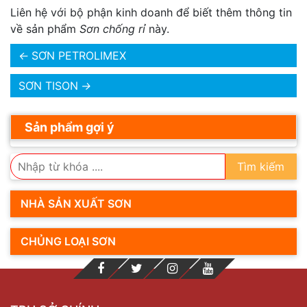
Liên hệ với bộ phận kinh doanh để biết thêm thông tin
về sản phẩm
Sơn chống rỉ
này.
←
SƠN PETROLIMEX
SƠN TISON
→
Sản phẩm gợi ý
Tìm kiếm
NHÀ SẢN XUẤT SƠN
CHỦNG LOẠI SƠN