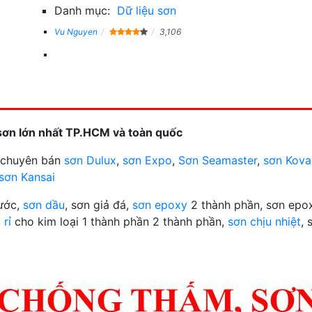
Danh mục:
Dữ liệu sơn
Vu Nguyen
3,106
sơn lớn nhất TP.HCM và toàn quốc
n chuyên bán
sơn Dulux
,
sơn Expo
,
Sơn Seamaster
,
sơn Kova
sơn Kansai
nước,
sơn dầu
, sơn giả đá,
sơn epoxy
2 thành phần, sơn epox
 rỉ
cho kim loại 1 thành phần 2 thành phần,
sơn chịu nhiệt
, 