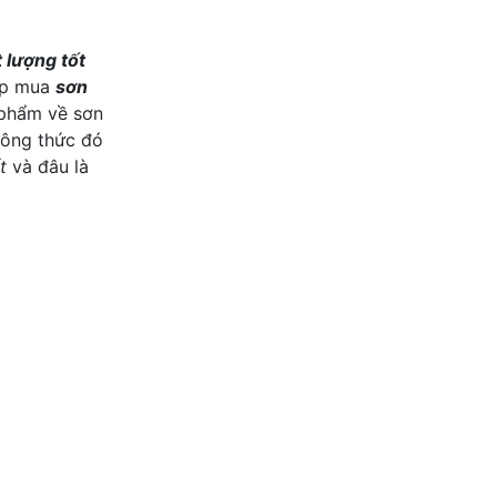
 lượng tốt
hợp mua
sơn
 phẩm về sơn
công thức đó
t
và đâu là