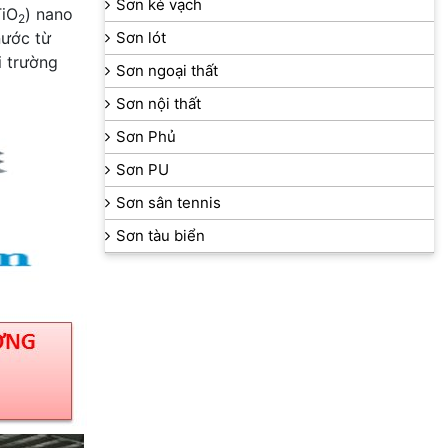
Sơn kẻ vạch
TiO
) nano
2
nước từ
Sơn lót
i trường
Sơn ngoại thất
Sơn nội thất
Sơn Phủ
Sơn PU
Sơn sân tennis
Sơn tàu biển