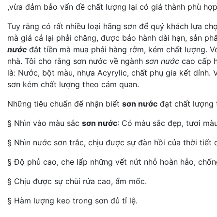
,vừa đảm bảo vấn đề chất lượng lại có giá thành phù hợp
Tuy rằng có rất nhiều loại hãng sơn để quý khách lựa ch
mà giá cả lại phải chăng, được bảo hành dài hạn, sản p
nước
đắt tiền mà mua phải hàng rởm, kém chất lượng. Vớ
nhà. Tôi cho rằng sơn nước về ngành
sơn nước
cao cấp h
là: Nước, bột màu, nhựa Acyrylic, chất phụ gia kết dính.
sơn kém chất lượng theo cảm quan.
Những tiêu chuẩn để nhận biết
sơn nước
đạt chất lượng 
§ Nhìn vào màu sắc
sơn nước
: Có màu sắc đẹp, tươi màu
§ Nhìn nước sơn trắc, chịu được sự đàn hồi của thời tiết 
§ Độ phủ cao, che lấp những vết nứt nhỏ hoàn hảo, chốn
§ Chịu được sự chùi rửa cao, ẩm mốc.
§ Hàm lượng keo trong sơn đủ tỉ lệ.