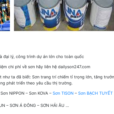
 đại lý, công trình dự án lớn cho toàn quốc
iệm chi phí về sơn hãy liên hệ dailyson247.com
hư ta đã biết: Sơn trang trí chiếm tỉ trọng lớn, tăng trưở
ng phát triển theo yêu cầu thị trường.
– Sơn NIPPON – Sơn KOVA –
Sơn TISON
–
Sơn BẠCH TUYẾT
OTUN – SƠN Á ĐÔNG – SƠN HẢI ÂU …