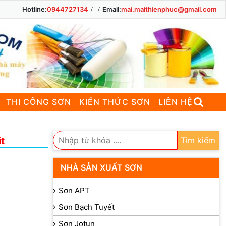
Hotline:
0944727134
Email:
mai.maithienphuc@gmail.com
THI CÔNG SƠN
KIẾN THỨC SƠN
LIÊN HỆ
t
Tìm kiếm
NHÀ SẢN XUẤT SƠN
Sơn APT
Sơn Bạch Tuyết
Sơn Jotun