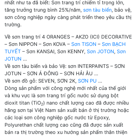
nhất như ta đã biết: Sơn trang trí chiếm tỉ trọng lớn,
tăng trưởng trung bình 25%/năm,
sơn tàu biển
, bảo vệ,
sơn công nghiệp ngày càng phát triển theo yêu cầu thị
trường.
Về sơn trang trí 4 ORANGES – AKZO (ICI) DECORATIVE
– Sơn NIPPON – Sơn KOVA –
Sơn TISON
–
Sơn BẠCH
TUYẾT
– Sơn KANSAI, Sơn KENNY,
Sơn JOTON
,
Sơn
JOTUN
…
Về sơn tàu biển và bảo Vệ: sơn INTERPAINTS – SƠN
JOTUN – SƠN Á ĐÔNG – SƠN HẢI ÂU …
Về sơn đồ gỗ: SEVEN, SƠN 2K,
SƠN PU
…
Dòng sản phẩm với công nghệ mới nhất của thế giới
và khu vực là sơn trang trí gốc nước sử dụng bột
dioxit titan (TiO
) nano chất lượng cao đã được nhiều
2
hãng sơn tại Việt Nam sản xuất bán ở thị trường hoặc
các loại sơn công nghiệp gốc nước từ Epoxy,
Polyurethan chất lượng cao cũng đã được sản xuất
bán ra thị trường theo xu hướng sản phẩm thân thiện