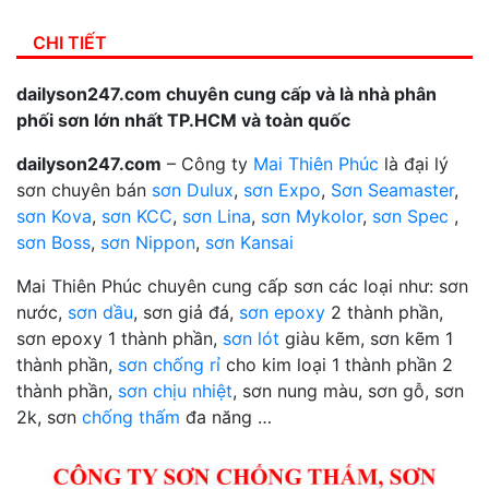
CHI TIẾT
dailyson247.com chuyên cung cấp và là nhà phân
phối sơn lớn nhất TP.HCM và toàn quốc
dailyson247.com
– Công ty
Mai Thiên Phúc
là đại lý
sơn chuyên bán
sơn Dulux
,
sơn Expo
,
Sơn Seamaster
,
sơn Kova
,
sơn KCC
,
sơn Lina
,
sơn Mykolor
,
sơn Spec
,
sơn Boss
,
sơn Nippon
,
sơn Kansai
Mai Thiên Phúc chuyên cung cấp sơn các loại như: sơn
nước,
sơn dầu
, sơn giả đá,
sơn epoxy
2 thành phần,
sơn epoxy 1 thành phần,
sơn lót
giàu kẽm, sơn kẽm 1
thành phần,
sơn chống rỉ
cho kim loại 1 thành phần 2
thành phần,
sơn chịu nhiệt
, sơn nung màu, sơn gỗ, sơn
2k, sơn
chống thấm
đa năng …