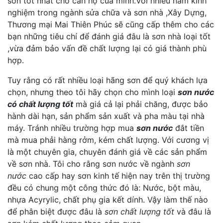
sơn tốt nhất cho căn hộ của minh.Với nhiều năm kinh
nghiệm trong ngành sửa chữa và sơn nhà ,Xây Dựng,
Thương mại Mai Thiên Phúc sẽ cũng cấp thêm cho các
bạn những tiêu chí để đánh giá đâu là sơn nhà loại tốt
,vừa đảm bảo vấn đề chất lượng lại có giá thành phù
hợp.
Tuy rằng có rất nhiều loại hãng sơn để quý khách lựa
chọn, nhưng theo tôi hãy chọn cho mình loại
sơn nước
có chất lượng tốt
mà giá cả lại phải chăng, được bảo
hành dài hạn, sản phẩm sản xuất và pha màu tại nhà
máy. Tránh nhiều trường hợp mua
sơn nước
đắt tiền
mà mua phải hàng rởm, kém chất lượng. Với cương vị
là một chuyên gia, chuyên đánh giá về các sản phẩm
về sơn nhà. Tôi cho rằng sơn nước về ngành
sơn
nước
cao cấp hay sơn kinh tế hiện nay trên thị trường
đều có chung một công thức đó là: Nước, bột màu,
nhựa Acyrylic, chất phụ gia kết dính. Vậy làm thế nào
để phân biệt được đâu là
sơn chất lượng tốt
và đâu là