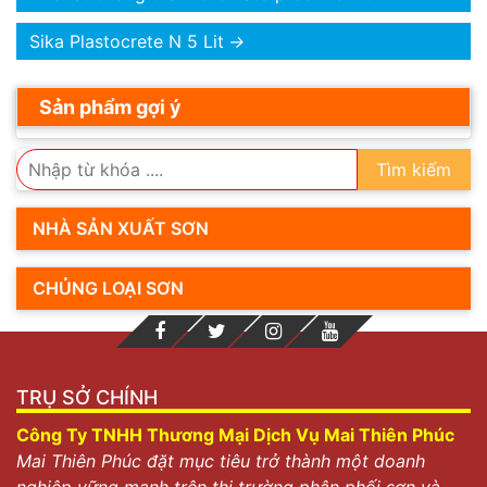
Sika Plastocrete N 5 Lit
→
Sản phẩm gợi ý
Tìm kiếm
NHÀ SẢN XUẤT SƠN
CHỦNG LOẠI SƠN
TRỤ SỞ CHÍNH
Công Ty TNHH Thương Mại Dịch Vụ Mai Thiên Phúc
Mai Thiên Phúc đặt mục tiêu trở thành một doanh
nghiệp vững mạnh trên thị trường phân phối sơn và