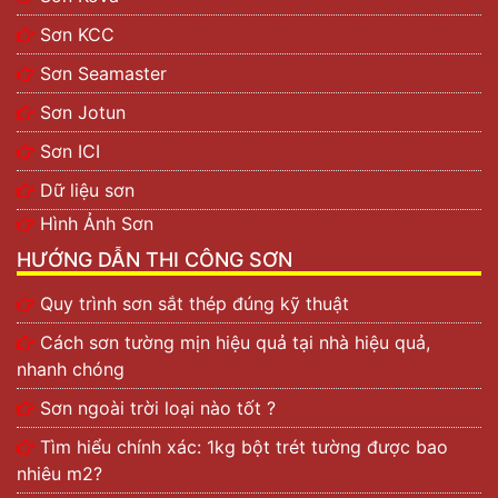
Sơn KCC
Sơn Seamaster
Sơn Jotun
Sơn ICI
Dữ liệu sơn
Hình Ảnh Sơn
HƯỚNG DẪN THI CÔNG SƠN
Quy trình sơn sắt thép đúng kỹ thuật
Cách sơn tường mịn hiệu quả tại nhà hiệu quả,
nhanh chóng
Sơn ngoài trời loại nào tốt ?
Tìm hiểu chính xác: 1kg bột trét tường được bao
nhiêu m2?