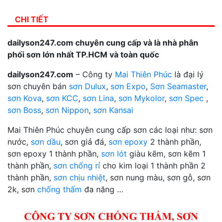
CHI TIẾT
dailyson247.com chuyên cung cấp và là nhà phân
phối sơn lớn nhất TP.HCM và toàn quốc
dailyson247.com
– Công ty
Mai Thiên Phúc
là đại lý
sơn chuyên bán
sơn Dulux
,
sơn Expo
,
Sơn Seamaster
,
sơn Kova
,
sơn KCC
,
sơn Lina
,
sơn Mykolor
,
sơn Spec
,
sơn Boss
,
sơn Nippon
,
sơn Kansai
Mai Thiên Phúc chuyên cung cấp sơn các loại như: sơn
nước,
sơn dầu
, sơn giả đá,
sơn epoxy
2 thành phần,
sơn epoxy 1 thành phần,
sơn lót
giàu kẽm, sơn kẽm 1
thành phần,
sơn chống rỉ
cho kim loại 1 thành phần 2
thành phần,
sơn chịu nhiệt
, sơn nung màu, sơn gỗ, sơn
2k, sơn
chống thấm
đa năng …