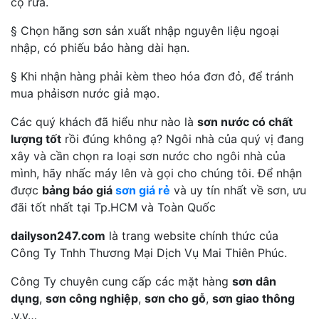
cọ rửa.
§ Chọn hãng sơn sản xuất nhập nguyên liệu ngoại
nhập, có phiếu bảo hàng dài hạn.
§ Khi nhận hàng phải kèm theo hóa đơn đỏ, để tránh
mua phảisơn nước giả mạo.
Các quý khách đã hiểu như nào là
sơn nước có chất
lượng tốt
rồi đúng không ạ? Ngôi nhà của quý vị đang
xây và cần chọn ra loại sơn nước cho ngôi nhà của
mình, hãy nhấc máy lên và gọi cho chúng tôi. Để nhận
được
bảng báo giá
sơn giá rẻ
và uy tín nhất về sơn, ưu
đãi tốt nhất tại Tp.HCM và Toàn Quốc
dailyson247.com
là trang website chính thức của
Công Ty Tnhh Thương Mại Dịch Vụ Mai Thiên Phúc.
Công Ty chuyên cung cấp các mặt hàng
sơn dân
dụng
,
sơn công nghiệp
,
sơn cho gỗ
,
sơn giao thông
.v.v…