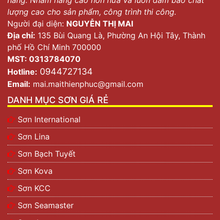
lượng cao cho sản phẩm, công trình thi công.
Người đại diện:
NGUYỄN THỊ MAI
Địa chỉ:
135 Bùi Quang Là, Phường An Hội Tây, Thành
phố Hồ Chí Minh 700000
MST: 0313784070
0944727134
Hotline:
Email:
mai.maithienphuc@gmail.com
DANH MỤC SƠN GIÁ RẺ
Sơn International
Sơn Lina
Sơn Bạch Tuyết
Sơn Kova
Sơn KCC
Sơn Seamaster