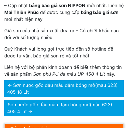
– Cập nhật
bảng báo giá sơn NIPPON
mới nhất. Liên hệ
Mai Thiên Phúc
để được cung cấp
bảng báo giá sơn
mới nhất hiện nay
Giá sơn của nhà sản xuất đưa ra – Có chiết khấu cao
đối với số lượng nhiều
Quý Khách vui lòng gọi trực tiếp đến số hotline để
được tư vấn, báo giá sơn rẻ và tốt nhất.
Liên hệ với bộ phận kinh doanh để biết thêm thông tin
về sản phẩm
Sơn phủ PU đa màu UP-450 4 Lit
này.
←
Sơn nước gốc dầu màu đậm bóng mờ(màu 623)
405 18 Lit
Sơn nước gốc dầu màu đậm bóng mờ(màu 623)
405 4 Lit
→