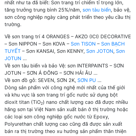
nhất như ta đã biết: Sơn trang trí chiếm tỉ trọng lớn,
tăng trưởng trung bình 25%/năm,
sơn tàu biển
, bảo vệ,
sơn công nghiệp ngày càng phát triển theo yêu cầu thị
trường.
Về sơn trang trí 4 ORANGES – AKZO (ICI) DECORATIVE
– Sơn NIPPON – Sơn KOVA –
Sơn TISON
–
Sơn BẠCH
TUYẾT
– Sơn KANSAI, Sơn KENNY,
Sơn JOTON
,
Sơn
JOTUN
…
Về sơn tàu biển và bảo Vệ: sơn INTERPAINTS – SƠN
JOTUN – SƠN Á ĐÔNG – SƠN HẢI ÂU …
Về sơn đồ gỗ: SEVEN, SƠN 2K,
SƠN PU
…
Dòng sản phẩm với công nghệ mới nhất của thế giới
và khu vực là sơn trang trí gốc nước sử dụng bột
dioxit titan (TiO
) nano chất lượng cao đã được nhiều
2
hãng sơn tại Việt Nam sản xuất bán ở thị trường hoặc
các loại sơn công nghiệp gốc nước từ Epoxy,
Polyurethan chất lượng cao cũng đã được sản xuất
bán ra thị trường theo xu hướng sản phẩm thân thiện