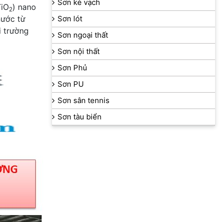
Sơn kẻ vạch
TiO
) nano
2
nước từ
Sơn lót
i trường
Sơn ngoại thất
Sơn nội thất
Sơn Phủ
Sơn PU
Sơn sân tennis
Sơn tàu biển