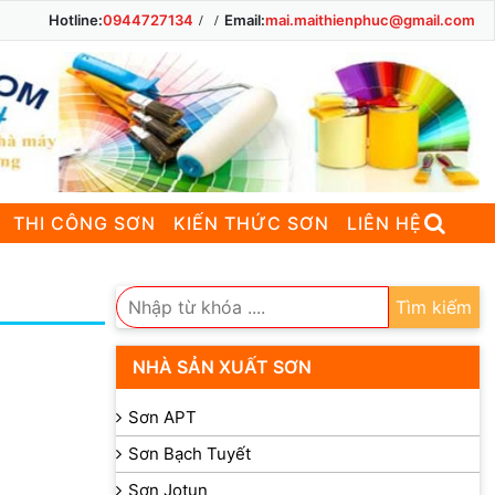
Hotline:
0944727134
Email:
mai.maithienphuc@gmail.com
THI CÔNG SƠN
KIẾN THỨC SƠN
LIÊN HỆ
Tìm kiếm
NHÀ SẢN XUẤT SƠN
Sơn APT
Sơn Bạch Tuyết
Sơn Jotun