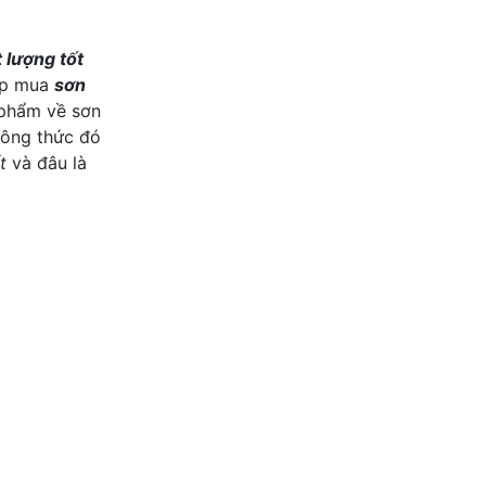
 lượng tốt
hợp mua
sơn
 phẩm về sơn
công thức đó
t
và đâu là