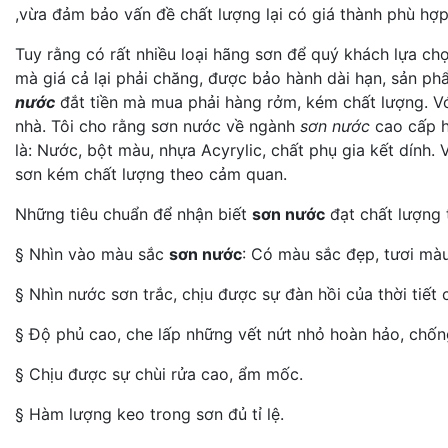
,vừa đảm bảo vấn đề chất lượng lại có giá thành phù hợp
Tuy rằng có rất nhiều loại hãng sơn để quý khách lựa ch
mà giá cả lại phải chăng, được bảo hành dài hạn, sản p
nước
đắt tiền mà mua phải hàng rởm, kém chất lượng. Vớ
nhà. Tôi cho rằng sơn nước về ngành
sơn nước
cao cấp h
là: Nước, bột màu, nhựa Acyrylic, chất phụ gia kết dính.
sơn kém chất lượng theo cảm quan.
Những tiêu chuẩn để nhận biết
sơn nước
đạt chất lượng 
§ Nhìn vào màu sắc
sơn nước
: Có màu sắc đẹp, tươi màu
§ Nhìn nước sơn trắc, chịu được sự đàn hồi của thời tiết 
§ Độ phủ cao, che lấp những vết nứt nhỏ hoàn hảo, chốn
§ Chịu được sự chùi rửa cao, ẩm mốc.
§ Hàm lượng keo trong sơn đủ tỉ lệ.