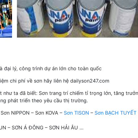
 đại lý, công trình dự án lớn cho toàn quốc
iệm chi phí về sơn hãy liên hệ dailyson247.com
hư ta đã biết: Sơn trang trí chiếm tỉ trọng lớn, tăng trưở
ng phát triển theo yêu cầu thị trường.
– Sơn NIPPON – Sơn KOVA –
Sơn TISON
–
Sơn BẠCH TUYẾT
OTUN – SƠN Á ĐÔNG – SƠN HẢI ÂU …