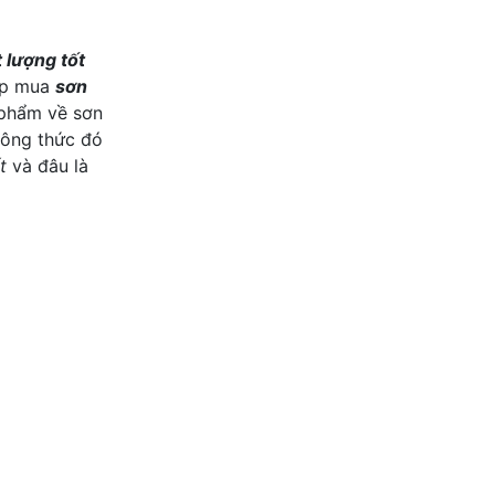
 lượng tốt
hợp mua
sơn
 phẩm về sơn
công thức đó
t
và đâu là