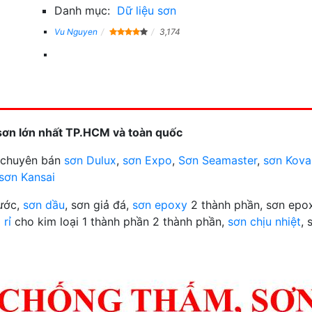
Danh mục:
Dữ liệu sơn
Vu Nguyen
3,174
sơn lớn nhất TP.HCM và toàn quốc
n chuyên bán
sơn Dulux
,
sơn Expo
,
Sơn Seamaster
,
sơn Kova
sơn Kansai
nước,
sơn dầu
, sơn giả đá,
sơn epoxy
2 thành phần, sơn epox
 rỉ
cho kim loại 1 thành phần 2 thành phần,
sơn chịu nhiệt
, 