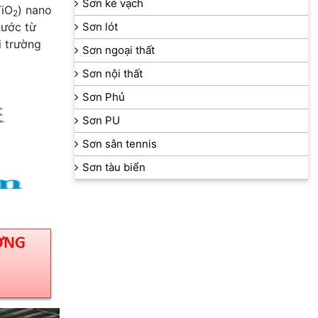
Sơn kẻ vạch
TiO
) nano
2
nước từ
Sơn lót
i trường
Sơn ngoại thất
Sơn nội thất
Sơn Phủ
Sơn PU
Sơn sân tennis
Sơn tàu biển