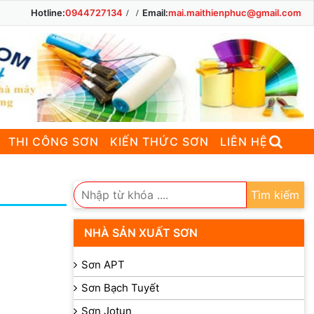
Hotline:
0944727134
Email:
mai.maithienphuc@gmail.com
THI CÔNG SƠN
KIẾN THỨC SƠN
LIÊN HỆ
Tìm kiếm
NHÀ SẢN XUẤT SƠN
Sơn APT
Sơn Bạch Tuyết
Sơn Jotun