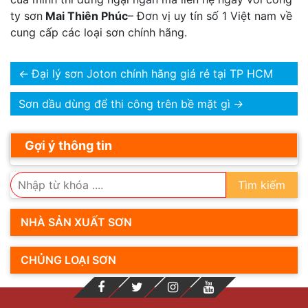
ty sơn
Mai Thiên Phúc
– Đơn vị uy tín số 1 Việt nam về
cung cấp các loại sơn chính hãng.
←
Đại lý sơn Joton chính hãng giá rẻ tại TP HCM
Sơn dầu dùng để thi công trên bề mặt gì
→
Gợi ý thông tin
Tìm kiếm
NHÀ SẢN XUẤT SƠN
CHỦNG LOẠI SƠN