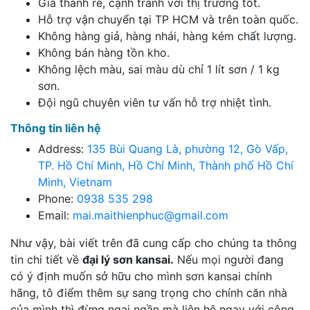
Giá thành rẻ, cạnh tranh với thị trường tốt.
Hỗ trợ vận chuyển tại TP HCM và trên toàn quốc.
Không hàng giả, hàng nhái, hàng kém chất lượng.
Không bán hàng tồn kho.
Không lệch màu, sai màu dù chỉ 1 lít sơn / 1 kg
sơn.
Đội ngũ chuyên viên tư vấn hỗ trợ nhiệt tình.
Thông tin liên hệ
Address:
135 Bùi Quang Là, phường 12, Gò Vấp,
TP. Hồ Chí Minh, Hồ Chí Minh, Thành phố Hồ Chí
Minh, Vietnam
Phone:
0938 535 298
Email:
mai.maithienphuc@gmail.com
Như vậy, bài viết trên đã cung cấp cho chúng ta thông
tin chi tiết về
đại lý sơn kansai.
Nếu mọi người đang
có ý định muốn sở hữu cho mình sơn kansai chính
hãng, tô điểm thêm sự sang trọng cho chính căn nhà
của mình thì đừng ngại ngần mà liên hệ ngay với công