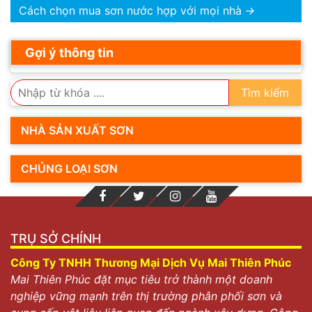
Cách chọn mua sơn nước hợp với mọi nhà
→
Gợi ý thông tin
Tìm kiếm
NHÀ SẢN XUẤT SƠN
CHỦNG LOẠI SƠN
TRỤ SỞ CHÍNH
Công Ty TNHH Thương Mại Dịch Vụ Mai Thiên Phúc
Mai Thiên Phúc đặt mục tiêu trở thành một doanh
nghiệp vững mạnh trên thị trường phân phối sơn và