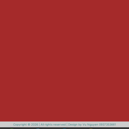
Copyright © 2026 | All rights reserved | Design by Vu Nguyen 0937353661