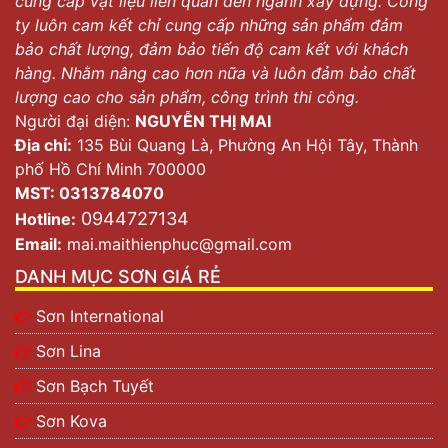
cung cấp vật liệu liên quan đến ngành xây dựng. Công
ty luôn cam kết chỉ cung cấp những sản phẩm đảm
bảo chất lượng, đảm bảo tiến độ cam kết với khách
hàng. Nhằm nâng cao hơn nữa và luôn đảm bảo chất
lượng cao cho sản phẩm, công trình thi công.
Người đại diện:
NGUYỄN THỊ MAI
Địa chỉ:
135 Bùi Quang Là, Phường An Hội Tây, Thành
phố Hồ Chí Minh 700000
MST: 0313784070
0944727134
Hotline:
Email:
mai.maithienphuc@gmail.com
DANH MỤC SƠN GIÁ RẺ
Sơn International
Sơn Lina
Sơn Bạch Tuyết
Sơn Kova