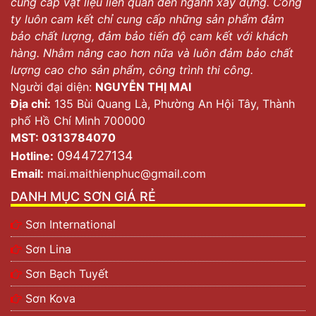
cung cấp vật liệu liên quan đến ngành xây dựng. Công
ty luôn cam kết chỉ cung cấp những sản phẩm đảm
bảo chất lượng, đảm bảo tiến độ cam kết với khách
hàng. Nhằm nâng cao hơn nữa và luôn đảm bảo chất
lượng cao cho sản phẩm, công trình thi công.
Người đại diện:
NGUYỄN THỊ MAI
Địa chỉ:
135 Bùi Quang Là, Phường An Hội Tây, Thành
phố Hồ Chí Minh 700000
MST: 0313784070
0944727134
Hotline:
Email:
mai.maithienphuc@gmail.com
DANH MỤC SƠN GIÁ RẺ
Sơn International
Sơn Lina
Sơn Bạch Tuyết
Sơn Kova