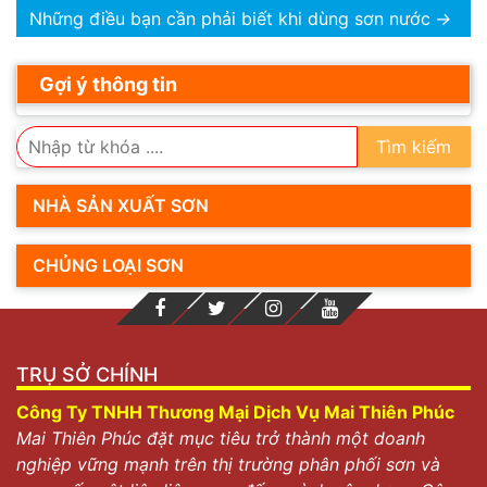
Những điều bạn cần phải biết khi dùng sơn nước
→
Gợi ý thông tin
Tìm kiếm
NHÀ SẢN XUẤT SƠN
CHỦNG LOẠI SƠN
TRỤ SỞ CHÍNH
Công Ty TNHH Thương Mại Dịch Vụ Mai Thiên Phúc
Mai Thiên Phúc đặt mục tiêu trở thành một doanh
nghiệp vững mạnh trên thị trường phân phối sơn và