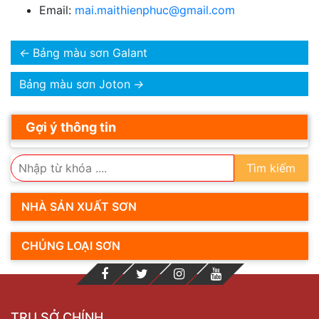
Email:
mai.maithienphuc@gmail.com
←
Bảng màu sơn Galant
Bảng màu sơn Joton
→
Gợi ý thông tin
Tìm kiếm
NHÀ SẢN XUẤT SƠN
CHỦNG LOẠI SƠN
TRỤ SỞ CHÍNH