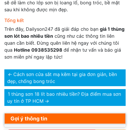
sẽ dễ làm cho lớp sơn bị loang lổ, bong tróc, bề mặt
sau khi không được mịn đẹp.
Tổng kết
Trên đây, Dailyson247 đã giải đáp cho bạn
giá 1 thùng
sơn lót bao nhiêu tiền
cũng như các thông tin liên
quan cần biết. Đừng quên liên hệ ngay với chúng tôi
qua
Hotline 0938535298
để nhận tư vấn và báo giá
sơn miễn phí ngay lập tức!
←
Cách sơn cửa sắt mạ kẽm tại gia đơn giản, bền
đẹp, chống bong tróc
1 thùng sơn 18 lít bao nhiêu tiền? Địa điểm mua sơn
uy tín ở TP HCM
→
Gợi ý thông tin