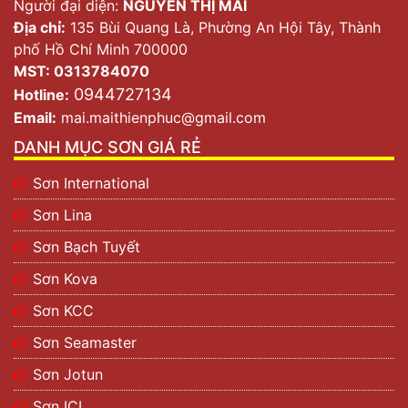
Người đại diện:
NGUYỄN THỊ MAI
Địa chỉ:
135 Bùi Quang Là, Phường An Hội Tây, Thành
phố Hồ Chí Minh 700000
MST: 0313784070
0944727134
Hotline:
Email:
mai.maithienphuc@gmail.com
DANH MỤC SƠN GIÁ RẺ
Sơn International
Sơn Lina
Sơn Bạch Tuyết
Sơn Kova
Sơn KCC
Sơn Seamaster
Sơn Jotun
Sơn ICI