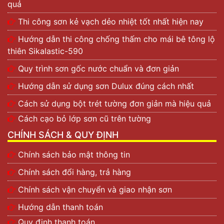
được dùng để sơn ở tường ngoài nhà.
quả
Thi công sơn kẻ vạch dẻo nhiệt tốt nhất hiện nay
Top 3 hãng sơn phủ tốt nhất hiện nay
Trên thị trường hiện nay có hàng trăm hãng
sơn phủ
.
Hướng dẫn thi công chống thấm cho mái bê tông lộ
Mỗi hãng có ưu nhược điểm nhất định. Sau đây chúng
thiên Sikalastic-590
tôi xin giới thiệu với quý khách 3 hãng sơn phủ có chất
Quy trình sơn gốc nước chuẩn và đơn giản
lượng tốt và được lựa chọn nhiều nhất hiện nay:
Hướng dẫn sử dụng sơn Dulux đúng cách nhất
Đa dạng màu sắc với sơn Dulux
Cách sử dụng bột trét tường đơn giản mà hiệu quả
Cách cạo bỏ lớp sơn cũ trên tường
CHÍNH SÁCH & QUY ĐỊNH
Chính sách bảo mật thông tin
Chính sách đổi hàng, trả hàng
Chính sách vận chuyển và giao nhận sơn
Hướng dẫn thanh toán
Quy định thanh toán
Một số sản phẩm sơn phủ của Dulux