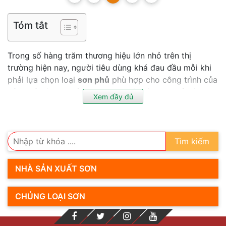
Tóm tắt
Trong số hàng trăm thương hiệu lớn nhỏ trên thị
trường hiện nay, người tiêu dùng khá đau đầu mỗi khi
phải lựa chọn loại
sơn phủ
phù hợp cho công trình của
mình. Vì vậy, Đại lý sơn 247 đã liệt kê ra ba cái tên
Xem đầy đủ
sáng giá nhất, giúp các bạn có thể dễ dàng hơn khi
quyết định nên sử dụng sơn phủ của hãng nào.
Sơn phủ là gì?
Tìm kiếm
NHÀ SẢN XUẤT SƠN
CHỦNG LOẠI SƠN