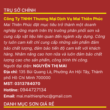
TRỤ SỞ CHÍNH
Công Ty TNHH Thương Mại Dịch Vụ Mai Thiên Phúc
Sơn phủ là lớp sơn ngoài cùng, hoàn thiện trên bề mặt
Mai Thiên Phúc đặt mục tiêu trở thành một doanh
tường
nghiệp vững mạnh trên thị trường phân phối sơn và
cung cấp vật liệu liên quan đến ngành xây dựng. Công
Sơn phủ là loại sơn dùng để phủ lên bề mặt công trình.
ty luôn cam kết chỉ cung cấp những sản phẩm đảm
Đây là lớp sơn hoàn thiện, phủ lên lớp
sơn lót
, giúp
bảo chất lượng, đảm bảo tiến độ cam kết với khách
tăng thẩm mỹ cho bề mặt tường.
hàng. Nhằm nâng cao hơn nữa và luôn đảm bảo chất
lượng cao cho sản phẩm, công trình thi công.
Ngoài tác dụng làm đẹp cho bề mặt tường, sơn phủ
Người đại diện:
NGUYỄN THỊ MAI
còn có tác dụng bảo vệ công trình khỏi những tác
Địa chỉ:
135 Bùi Quang Là, Phường An Hội Tây, Thành
động xấu của môi trường. Từ đó giúp nâng cao tuổi
phố Hồ Chí Minh 700000
thọ cho ngôi nhà của bạn.
MST: 0313784070
Hiện nay, có rất nhiều loại sơn phủ với tính năng đa
0944727134
Hotline:
dạng như chống mốc, chống thấm, chống chịu nhiệt,
Email:
mai.maithienphuc@gmail.com
phản quang, chống kiềm…
DANH MỤC SƠN GIÁ RẺ