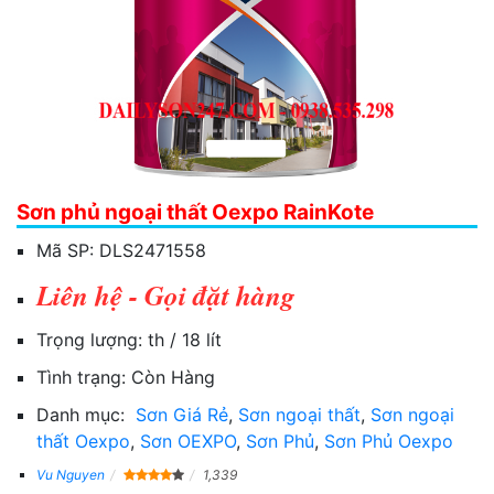
Sơn phủ ngoại thất Oexpo RainKote
Mã SP:
DLS2471558
Liên hệ - Gọi đặt hàng
Trọng lượng:
th / 18 lít
Tình trạng:
Còn Hàng
Danh mục:
Sơn Giá Rẻ
,
Sơn ngoại thất
,
Sơn ngoại
thất Oexpo
,
Sơn OEXPO
,
Sơn Phủ
,
Sơn Phủ Oexpo
Vu Nguyen
1,339