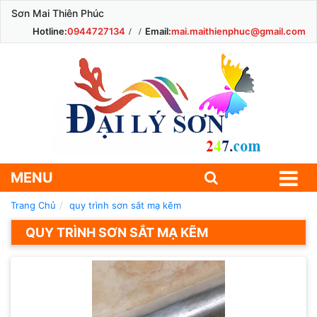
Sơn Mai Thiên Phúc
Hotline:
0944727134
Email:
mai.maithienphuc@gmail.com
MENU
Trang Chủ
quy trình sơn sắt mạ kẽm
QUY TRÌNH SƠN SẮT MẠ KẼM