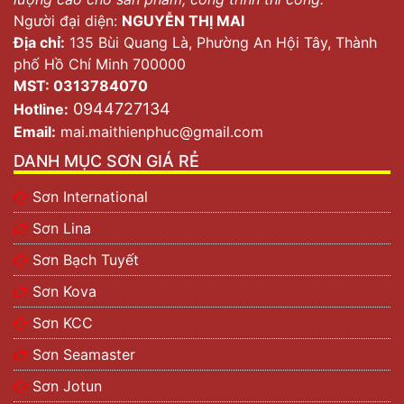
Người đại diện:
NGUYỄN THỊ MAI
Địa chỉ:
135 Bùi Quang Là, Phường An Hội Tây, Thành
phố Hồ Chí Minh 700000
MST: 0313784070
0944727134
Hotline:
Email:
mai.maithienphuc@gmail.com
DANH MỤC SƠN GIÁ RẺ
Sơn International
Sơn Lina
Sơn Bạch Tuyết
Sơn Kova
Sơn KCC
Sơn Seamaster
Sơn Jotun