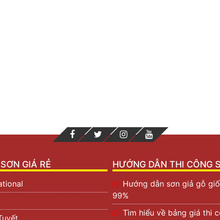
SƠN GIÁ RẺ
HƯỚNG DẪN THI CÔNG 
ational
Hướng dẫn sơn giả gỗ giố
99%
Tìm hiểu về bảng giá thi 
Tuyết