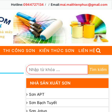
Hotline:
0944727134
Email:
mai.maithienphuc@gmail.com
THI CÔNG SƠN
KIẾN THỨC SƠN
LIÊN HỆ
Tìm kiếm
NHÀ SẢN XUẤT SƠN
Sơn APT
Sơn Bạch Tuyết
Sơn Jotun