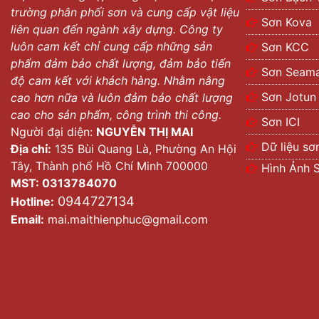
trường phân phối sơn và cung cấp vật liệu
Sơn Kova
liên quan đến ngành xây dựng. Công ty
luôn cam kết chỉ cung cấp những sản
Sơn KCC
phẩm đảm bảo chất lượng, đảm bảo tiến
Sơn Seama
độ cam kết với khách hàng. Nhằm nâng
Sơn Jotun
cao hơn nữa và luôn đảm bảo chất lượng
cao cho sản phẩm, công trình thi công.
Sơn ICI
Người đại diện:
NGUYỄN THỊ MAI
Dữ liệu sơ
Địa chỉ:
135 Bùi Quang Là, Phường An Hội
Tây, Thành phố Hồ Chí Minh 700000
Hình Ảnh 
MST: 0313784070
0944727134
Hotline:
Email:
mai.maithienphuc@gmail.com