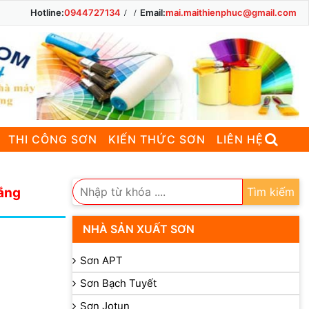
Hotline:
0944727134
Email:
mai.maithienphuc@gmail.com
THI CÔNG SƠN
KIẾN THỨC SƠN
LIÊN HỆ
rắng
Tìm kiếm
NHÀ SẢN XUẤT SƠN
Sơn APT
Sơn Bạch Tuyết
Sơn Jotun