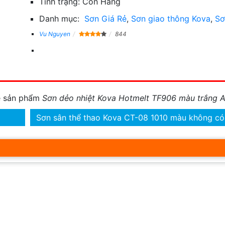
Tình trạng:
Còn Hàng
Danh mục:
Sơn Giá Rẻ
,
Sơn giao thông Kova
,
Sơ
Vu Nguyen
844
về sản phẩm
Sơn dẻo nhiệt Kova Hotmelt TF906 màu trắng
Sơn sân thể thao Kova CT-08 1010 màu không có