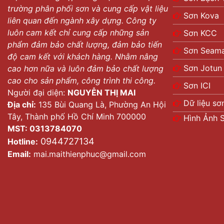
trường phân phối sơn và cung cấp vật liệu
Sơn Kova
liên quan đến ngành xây dựng. Công ty
luôn cam kết chỉ cung cấp những sản
Sơn KCC
phẩm đảm bảo chất lượng, đảm bảo tiến
Sơn Seama
độ cam kết với khách hàng. Nhằm nâng
Sơn Jotun
cao hơn nữa và luôn đảm bảo chất lượng
cao cho sản phẩm, công trình thi công.
Sơn ICI
Người đại diện:
NGUYỄN THỊ MAI
Dữ liệu sơ
Địa chỉ:
135 Bùi Quang Là, Phường An Hội
Tây, Thành phố Hồ Chí Minh 700000
Hình Ảnh 
MST: 0313784070
0944727134
Hotline:
Email:
mai.maithienphuc@gmail.com