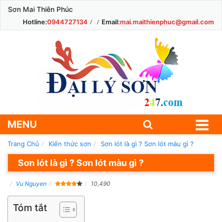
Sơn Mai Thiên Phúc
Hotline:
0944727134
Email:
mai.maithienphuc@gmail.com
MENU
Trang Chủ
Kiến thức sơn
Sơn lót là gì ? Sơn lót màu gì ?
Sơn lót là gì ? Sơn lót màu gì ?
Vu Nguyen
10,490
Tóm tắt