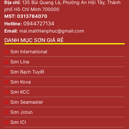
Địa chỉ:
135 Bùi Quang Là, Phường An Hội Tây, Thành
phố Hồ Chí Minh 700000
MST: 0313784070
0944727134
Hotline:
Email:
mai.maithienphuc@gmail.com
DANH MỤC SƠN GIÁ RẺ
Sơn International
Sơn Lina
Sơn Bạch Tuyết
Sơn Kova
Sơn KCC
Sơn Seamaster
Sơn Jotun
Sơn ICI