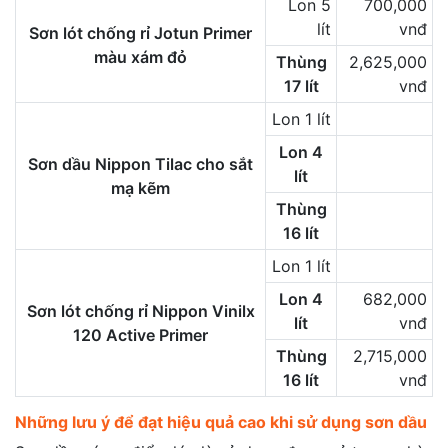
Lon 5
700,000
lít
vnđ
Sơn lót chống rỉ Jotun Primer
màu xám đỏ
Thùng
2,625,000
17 lít
vnđ
Lon 1 lít
Lon 4
Sơn dầu Nippon Tilac cho sắt
lít
mạ kẽm
Thùng
16 lít
Lon 1 lít
Lon 4
682,000
Sơn lót chống rỉ Nippon Vinilx
lít
vnđ
120 Active Primer
Thùng
2,715,000
16 lít
vnđ
Những lưu ý để đạt hiệu quả cao khi sử dụng sơn dầu