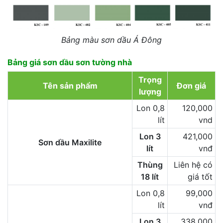
Bảng màu sơn dầu Á Đông
Bảng giá sơn dầu sơn tường nhà
Trọng
Tên sản phẩm
Đơn giá
lượng
Lon 0,8
120,000
lít
vnd
Lon 3
421,000
Sơn dầu Maxilite
lít
vnđ
Thùng
Liên hệ có
18 lít
giá tốt
Lon 0,8
99,000
lít
vnđ
Lon 3
338,000