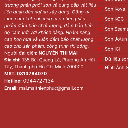
trường phân phối sơn và cung cấp vật liệu
Sơn Kova
liên quan đến ngành xây dựng. Công ty
luôn cam kết chỉ cung cấp những sản
Sơn KCC
phẩm đảm bảo chất lượng, đảm bảo tiến
Sơn Seama
độ cam kết với khách hàng. Nhằm nâng
Sơn Jotun
cao hơn nữa và luôn đảm bảo chất lượng
cao cho sản phẩm, công trình thi công.
Sơn ICI
Người đại diện:
NGUYỄN THỊ MAI
Dữ liệu sơ
Địa chỉ:
135 Bùi Quang Là, Phường An Hội
Tây, Thành phố Hồ Chí Minh 700000
Hình Ảnh 
MST: 0313784070
0944727134
Hotline:
Email:
mai.maithienphuc@gmail.com