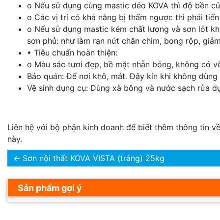
o Nếu sử dụng cùng mastic dẻo KOVA thì độ bền củ
o Các vị trí có khả năng bị thấm ngược thì phải ti
o Nếu sử dụng mastic kém chất lượng và sơn lót kh
sơn phủ: như làm rạn nứt chân chim, bong rộp, giả
• Tiêu chuẩn hoàn thiện:
o Màu sắc tươi đẹp, bề mặt nhẵn bóng, không có vế
Bảo quản: Để nơi khô, mát. Đậy kín khi không dùng
Vệ sinh dụng cụ: Dùng xà bông và nước sạch rửa dụ
Liên hệ với bộ phận kinh doanh để biết thêm thông tin 
này.
←
Sơn nội thất KOVA VISTA (trắng) 25kg
Sản phẩm gợi ý