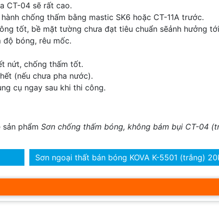
a CT-04 sẽ rất cao.
ến hành chống thấm bằng mastic SK­6 hoặc CT-11A trước.
ông tốt, bề mặt tường chưa đạt tiêu chuẩn sẽảnh hưởng tới
m độ bóng, rêu mốc.
t nứt, chống thấm tốt.
 hết (nếu chưa pha nước).
ng cụ ngay sau khi thi công.
về sản phẩm
Sơn chống thấm bóng, không bám bụi CT-04 (t
Sơn ngoại thất bán bóng KOVA K-5501 (trắng) 20