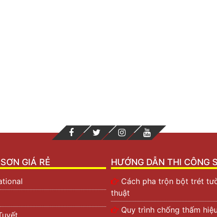
SƠN GIÁ RẺ
HƯỚNG DẪN THI CÔNG 
ational
Cách pha trộn bột trét t
thuật
Quy trình chống thấm hiệ
Tuyết