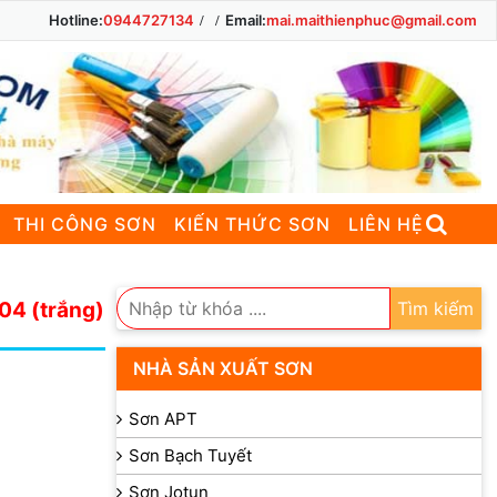
Hotline:
0944727134
Email:
mai.maithienphuc@gmail.com
THI CÔNG SƠN
KIẾN THỨC SƠN
LIÊN HỆ
04 (trắng)
Tìm kiếm
NHÀ SẢN XUẤT SƠN
Sơn APT
Sơn Bạch Tuyết
Sơn Jotun