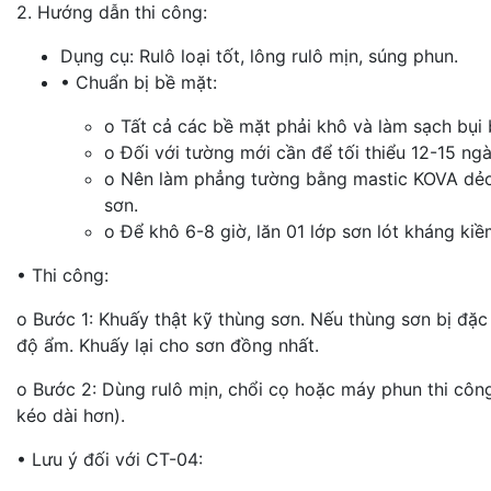
2. Hướng dẫn thi công:
Dụng cụ: Rulô loại tốt, lông rulô mịn, súng phun.
• Chuẩn bị bề mặt:
o Tất cả các bề mặt phải khô và làm sạch bụi 
o Đối với tường mới cần để tối thiểu 12-15 n
o Nên làm phẳng tường bằng mastic KOVA dẻo n
sơn.
o Để khô 6-8 giờ, lăn 01 lớp sơn lót kháng kiề
• Thi công:
o Bước 1: Khuấy thật kỹ thùng sơn. Nếu thùng sơn bị đặ
độ ẩm. Khuấy lại cho sơn đồng nhất.
o Bước 2: Dùng rulô mịn, chổi cọ hoặc máy phun thi côn
kéo dài hơn).
• Lưu ý đối với CT-04: