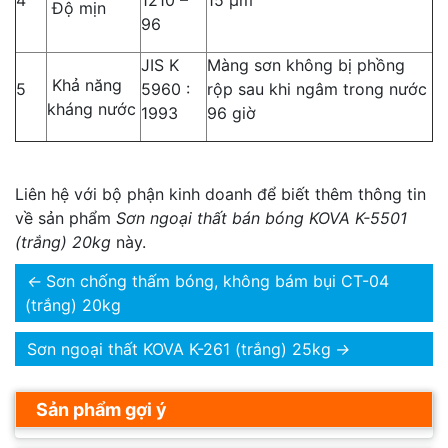
4
1210 –
15 µm
Độ mịn
96
JIS K
Màng sơn không bị phồng
Khả năng
5
5960 :
rộp sau khi ngâm trong nước
kháng nước
1993
96 giờ
Liên hệ với bộ phận kinh doanh để biết thêm thông tin
về sản phẩm
Sơn ngoại thất bán bóng KOVA K-5501
(trắng) 20kg
này.
←
Sơn chống thấm bóng, không bám bụi CT-04
(trắng) 20kg
Sơn ngoại thất KOVA K-261 (trắng) 25kg
→
Sản phẩm gợi ý