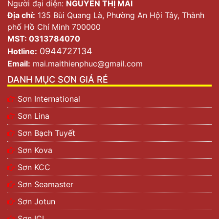
Người đại diện:
NGUYỄN THỊ MAI
Địa chỉ:
135 Bùi Quang Là, Phường An Hội Tây, Thành
phố Hồ Chí Minh 700000
MST: 0313784070
0944727134
Hotline:
Email:
mai.maithienphuc@gmail.com
DANH MỤC SƠN GIÁ RẺ
Sơn International
Sơn Lina
Sơn Bạch Tuyết
Sơn Kova
Sơn KCC
Sơn Seamaster
Sơn Jotun
Sơn ICI