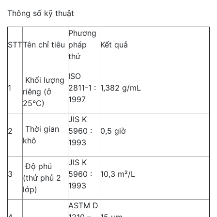
Thông số kỹ thuật
Phương
STT
Tên chỉ tiêu
pháp
Kết quả
thử
ISO
Khối lượng
1
2811-1 :
1,382 g/mL
riêng (ở
1997
25°C)
JIS K
Thời gian
2
5960 :
0,5 giờ
khô
1993
JIS K
Độ phủ
3
5960 :
10,3 m²/L
(thử phủ 2
1993
lớp)
ASTM D