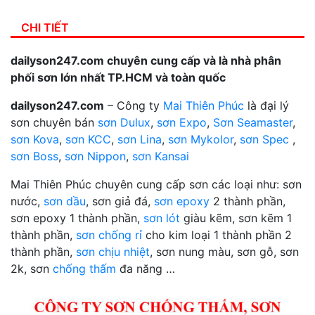
CHI TIẾT
dailyson247.com chuyên cung cấp và là nhà phân
phối sơn lớn nhất TP.HCM và toàn quốc
dailyson247.com
– Công ty
Mai Thiên Phúc
là đại lý
sơn chuyên bán
sơn Dulux
,
sơn Expo
,
Sơn Seamaster
,
sơn Kova
,
sơn KCC
,
sơn Lina
,
sơn Mykolor
,
sơn Spec
,
sơn Boss
,
sơn Nippon
,
sơn Kansai
Mai Thiên Phúc chuyên cung cấp sơn các loại như: sơn
nước,
sơn dầu
, sơn giả đá,
sơn epoxy
2 thành phần,
sơn epoxy 1 thành phần,
sơn lót
giàu kẽm, sơn kẽm 1
thành phần,
sơn chống rỉ
cho kim loại 1 thành phần 2
thành phần,
sơn chịu nhiệt
, sơn nung màu, sơn gỗ, sơn
2k, sơn
chống thấm
đa năng …