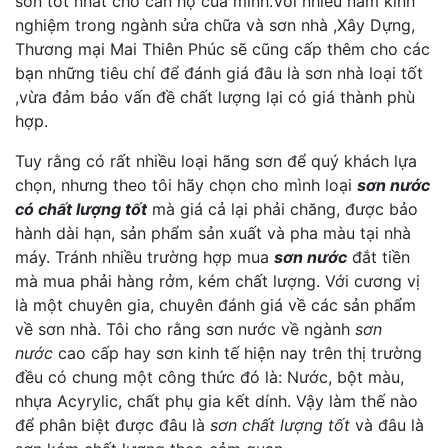
sơn tốt nhất cho căn hộ của minh.Với nhiều năm kinh
nghiệm trong ngành sửa chữa và sơn nhà ,Xây Dựng,
Thương mại Mai Thiên Phúc sẽ cũng cấp thêm cho các
bạn những tiêu chí để đánh giá đâu là sơn nhà loại tốt
,vừa đảm bảo vấn đề chất lượng lại có giá thành phù
hợp.
Tuy rằng có rất nhiều loại hãng sơn để quý khách lựa
chọn, nhưng theo tôi hãy chọn cho mình loại
sơn nước
có chất lượng tốt
mà giá cả lại phải chăng, được bảo
hành dài hạn, sản phẩm sản xuất và pha màu tại nhà
máy. Tránh nhiều trường hợp mua
sơn nước
đắt tiền
mà mua phải hàng rởm, kém chất lượng. Với cương vị
là một chuyên gia, chuyên đánh giá về các sản phẩm
về sơn nhà. Tôi cho rằng sơn nước về ngành
sơn
nước
cao cấp hay sơn kinh tế hiện nay trên thị trường
đều có chung một công thức đó là: Nước, bột màu,
nhựa Acyrylic, chất phụ gia kết dính. Vậy làm thế nào
để phân biệt được đâu là
sơn chất lượng tốt
và đâu là