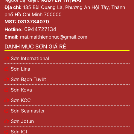
Địa chỉ:
135 Bùi Quang Là, Phường An Hội Tây, Thành
phố Hồ Chí Minh 700000
MST: 0313784070
0944727134
Hotline:
Email:
mai.maithienphuc@gmail.com
DANH MỤC SƠN GIÁ RẺ
Sơn International
Sơn Lina
Sơn Bạch Tuyết
Sơn Kova
Sơn KCC
Sơn Seamaster
Sơn Jotun
Sơn ICI