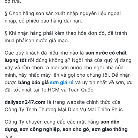
cọ rửa.
§ Chọn hãng sơn sản xuất nhập nguyên liệu ngoại
nhập, có phiếu bảo hàng dài hạn.
§ Khi nhận hàng phải kèm theo hóa đơn đỏ, để tránh
mua phảisơn nước giả mạo.
Các quý khách đã hiểu như nào là
sơn nước có chất
lượng tốt
rồi đúng không ạ? Ngôi nhà của quý vị đang
xây và cần chọn ra loại sơn nước cho ngôi nhà của
mình, hãy nhấc máy lên và gọi cho chúng tôi. Để nhận
được
bảng báo giá
sơn giá rẻ
và uy tín nhất về sơn, ưu
đãi tốt nhất tại Tp.HCM và Toàn Quốc
dailyson247.com
là trang website chính thức của
Công Ty Tnhh Thương Mại Dịch Vụ Mai Thiên Phúc.
Công Ty chuyên cung cấp các mặt hàng
sơn dân
dụng
,
sơn công nghiệp
,
sơn cho gỗ
,
sơn giao thông
.v.v…