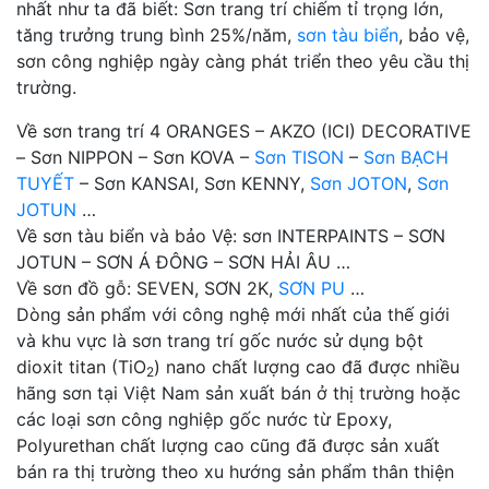
nhất như ta đã biết: Sơn trang trí chiếm tỉ trọng lớn,
tăng trưởng trung bình 25%/năm,
sơn tàu biển
, bảo vệ,
sơn công nghiệp ngày càng phát triển theo yêu cầu thị
trường.
Về sơn trang trí 4 ORANGES – AKZO (ICI) DECORATIVE
– Sơn NIPPON – Sơn KOVA –
Sơn TISON
–
Sơn BẠCH
TUYẾT
– Sơn KANSAI, Sơn KENNY,
Sơn JOTON
,
Sơn
JOTUN
…
Về sơn tàu biển và bảo Vệ: sơn INTERPAINTS – SƠN
JOTUN – SƠN Á ĐÔNG – SƠN HẢI ÂU …
Về sơn đồ gỗ: SEVEN, SƠN 2K,
SƠN PU
…
Dòng sản phẩm với công nghệ mới nhất của thế giới
và khu vực là sơn trang trí gốc nước sử dụng bột
dioxit titan (TiO
) nano chất lượng cao đã được nhiều
2
hãng sơn tại Việt Nam sản xuất bán ở thị trường hoặc
các loại sơn công nghiệp gốc nước từ Epoxy,
Polyurethan chất lượng cao cũng đã được sản xuất
bán ra thị trường theo xu hướng sản phẩm thân thiện