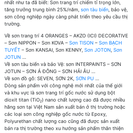
nhất như ta đã biết: Sơn trang trí chiếm tỉ trọng lớn,
tăng trưởng trung bình 25%/năm,
sơn tàu biển
, bảo vệ,
sơn công nghiệp ngày càng phát triển theo yêu cầu thị
trường.
Về sơn trang trí 4 ORANGES – AKZO (ICI) DECORATIVE
– Sơn NIPPON – Sơn KOVA –
Sơn TISON
–
Sơn BẠCH
TUYẾT
– Sơn KANSAI, Sơn KENNY,
Sơn JOTON
,
Sơn
JOTUN
…
Về sơn tàu biển và bảo Vệ: sơn INTERPAINTS – SƠN
JOTUN – SƠN Á ĐÔNG – SƠN HẢI ÂU …
Về sơn đồ gỗ: SEVEN, SƠN 2K,
SƠN PU
…
Dòng sản phẩm với công nghệ mới nhất của thế giới
và khu vực là sơn trang trí gốc nước sử dụng bột
dioxit titan (TiO
) nano chất lượng cao đã được nhiều
2
hãng sơn tại Việt Nam sản xuất bán ở thị trường hoặc
các loại sơn công nghiệp gốc nước từ Epoxy,
Polyurethan chất lượng cao cũng đã được sản xuất
bán ra thị trường theo xu hướng sản phẩm thân thiện