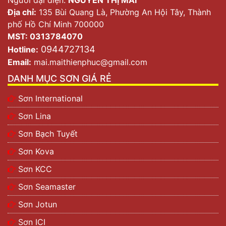
Địa chỉ:
135 Bùi Quang Là, Phường An Hội Tây, Thành
phố Hồ Chí Minh 700000
MST: 0313784070
0944727134
Hotline:
Email:
mai.maithienphuc@gmail.com
DANH MỤC SƠN GIÁ RẺ
Sơn International
Sơn Lina
Sơn Bạch Tuyết
Sơn Kova
Sơn KCC
Sơn Seamaster
Sơn Jotun
Sơn ICI