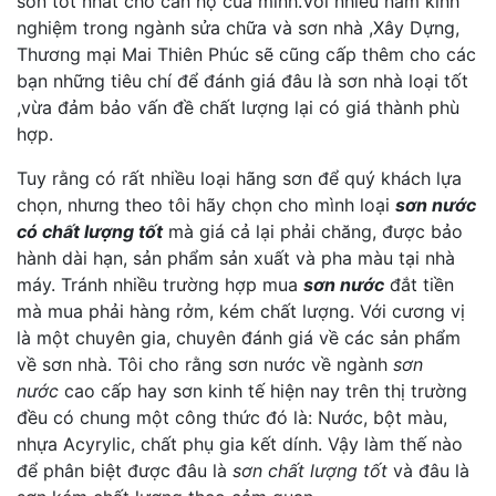
sơn tốt nhất cho căn hộ của minh.Với nhiều năm kinh
nghiệm trong ngành sửa chữa và sơn nhà ,Xây Dựng,
Thương mại Mai Thiên Phúc sẽ cũng cấp thêm cho các
bạn những tiêu chí để đánh giá đâu là sơn nhà loại tốt
,vừa đảm bảo vấn đề chất lượng lại có giá thành phù
hợp.
Tuy rằng có rất nhiều loại hãng sơn để quý khách lựa
chọn, nhưng theo tôi hãy chọn cho mình loại
sơn nước
có chất lượng tốt
mà giá cả lại phải chăng, được bảo
hành dài hạn, sản phẩm sản xuất và pha màu tại nhà
máy. Tránh nhiều trường hợp mua
sơn nước
đắt tiền
mà mua phải hàng rởm, kém chất lượng. Với cương vị
là một chuyên gia, chuyên đánh giá về các sản phẩm
về sơn nhà. Tôi cho rằng sơn nước về ngành
sơn
nước
cao cấp hay sơn kinh tế hiện nay trên thị trường
đều có chung một công thức đó là: Nước, bột màu,
nhựa Acyrylic, chất phụ gia kết dính. Vậy làm thế nào
để phân biệt được đâu là
sơn chất lượng tốt
và đâu là