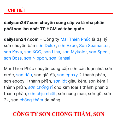
CHI TIẾT
dailyson247.com chuyên cung cấp và là nhà phân
phối sơn lớn nhất TP.HCM và toàn quốc
dailyson247.com
– Công ty
Mai Thiên Phúc
là đại lý
sơn chuyên bán
sơn Dulux
,
sơn Expo
,
Sơn Seamaster
,
sơn Kova
,
sơn KCC
,
sơn Lina
,
sơn Mykolor
,
sơn Spec
,
sơn Boss
,
sơn Nippon
,
sơn Kansai
Mai Thiên Phúc chuyên cung cấp sơn các loại như: sơn
nước,
sơn dầu
, sơn giả đá,
sơn epoxy
2 thành phần,
sơn epoxy 1 thành phần,
sơn lót
giàu kẽm, sơn kẽm 1
thành phần,
sơn chống rỉ
cho kim loại 1 thành phần 2
thành phần,
sơn chịu nhiệt
, sơn nung màu, sơn gỗ, sơn
2k, sơn
chống thấm
đa năng …