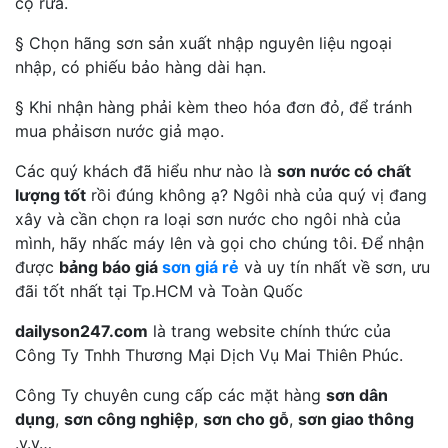
cọ rửa.
§ Chọn hãng sơn sản xuất nhập nguyên liệu ngoại
nhập, có phiếu bảo hàng dài hạn.
§ Khi nhận hàng phải kèm theo hóa đơn đỏ, để tránh
mua phảisơn nước giả mạo.
Các quý khách đã hiểu như nào là
sơn nước có chất
lượng tốt
rồi đúng không ạ? Ngôi nhà của quý vị đang
xây và cần chọn ra loại sơn nước cho ngôi nhà của
mình, hãy nhấc máy lên và gọi cho chúng tôi. Để nhận
được
bảng báo giá
sơn giá rẻ
và uy tín nhất về sơn, ưu
đãi tốt nhất tại Tp.HCM và Toàn Quốc
dailyson247.com
là trang website chính thức của
Công Ty Tnhh Thương Mại Dịch Vụ Mai Thiên Phúc.
Công Ty chuyên cung cấp các mặt hàng
sơn dân
dụng
,
sơn công nghiệp
,
sơn cho gỗ
,
sơn giao thông
.v.v…