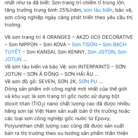
nhất như ta đã biết: Sơn trang trí chiếm tỉ trọng lớn,
tăng trưởng trung bình 25%/năm,
sơn tàu biển
, bảo vệ,
sơn công nghiệp ngày càng phát triển theo yêu cầu thị
trường.
Về sơn trang trí 4 ORANGES – AKZO (ICI) DECORATIVE
– Sơn NIPPON – Sơn KOVA –
Sơn TISON
–
Sơn BẠCH
TUYẾT
– Sơn KANSAI, Sơn KENNY,
Sơn JOTON
,
Sơn
JOTUN
…
Về sơn tàu biển và bảo Vệ: sơn INTERPAINTS – SƠN
JOTUN – SƠN Á ĐÔNG – SƠN HẢI ÂU …
Về sơn đồ gỗ: SEVEN, SƠN 2K,
SƠN PU
…
Dòng sản phẩm với công nghệ mới nhất của thế giới
và khu vực là sơn trang trí gốc nước sử dụng bột
dioxit titan (TiO
) nano chất lượng cao đã được nhiều
2
hãng sơn tại Việt Nam sản xuất bán ở thị trường hoặc
các loại sơn công nghiệp gốc nước từ Epoxy,
Polyurethan chất lượng cao cũng đã được sản xuất
bán ra thị trường theo xu hướng sản phẩm thân thiện