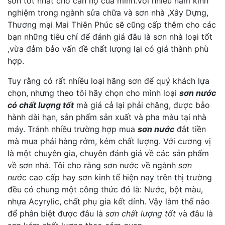
sơn tốt nhất cho căn hộ của minh.Với nhiều năm kinh
nghiệm trong ngành sửa chữa và sơn nhà ,Xây Dựng,
Thương mại Mai Thiên Phúc sẽ cũng cấp thêm cho các
bạn những tiêu chí để đánh giá đâu là sơn nhà loại tốt
,vừa đảm bảo vấn đề chất lượng lại có giá thành phù
hợp.
Tuy rằng có rất nhiều loại hãng sơn để quý khách lựa
chọn, nhưng theo tôi hãy chọn cho mình loại
sơn nước
có chất lượng tốt
mà giá cả lại phải chăng, được bảo
hành dài hạn, sản phẩm sản xuất và pha màu tại nhà
máy. Tránh nhiều trường hợp mua
sơn nước
đắt tiền
mà mua phải hàng rởm, kém chất lượng. Với cương vị
là một chuyên gia, chuyên đánh giá về các sản phẩm
về sơn nhà. Tôi cho rằng sơn nước về ngành
sơn
nước
cao cấp hay sơn kinh tế hiện nay trên thị trường
đều có chung một công thức đó là: Nước, bột màu,
nhựa Acyrylic, chất phụ gia kết dính. Vậy làm thế nào
để phân biệt được đâu là
sơn chất lượng tốt
và đâu là