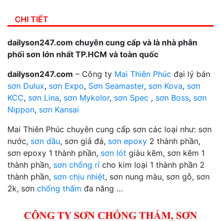
CHI TIẾT
dailyson247.com chuyên cung cấp và là nhà phân
phối sơn lớn nhất TP.HCM và toàn quốc
dailyson247.com
– Công ty
Mai Thiên Phúc
đại lý bán
sơn Dulux
,
sơn Expo
,
Sơn Seamaster
,
sơn Kova
,
sơn
KCC
,
sơn Lina
,
sơn Mykolor
,
sơn Spec
,
sơn Boss
,
sơn
Nippon
,
sơn Kansai
Mai Thiên Phúc chuyên cung cấp sơn các loại như: sơn
nước,
sơn dầu
, sơn giả đá,
sơn epoxy
2 thành phần,
sơn epoxy 1 thành phần,
sơn lót
giàu kẽm, sơn kẽm 1
thành phần,
sơn chống rỉ
cho kim loại 1 thành phần 2
thành phần,
sơn chịu nhiệt
, sơn nung màu, sơn gỗ, sơn
2k, sơn
chống thấm
đa năng …