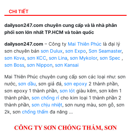
CHI TIẾT
dailyson247.com chuyên cung cấp và là nhà phân
phối sơn lớn nhất TP.HCM và toàn quốc
dailyson247.com
– Công ty
Mai Thiên Phúc
là đại lý
sơn chuyên bán
sơn Dulux
,
sơn Expo
,
Sơn Seamaster
,
sơn Kova
,
sơn KCC
,
sơn Lina
,
sơn Mykolor
,
sơn Spec
,
sơn Boss
,
sơn Nippon
,
sơn Kansai
Mai Thiên Phúc chuyên cung cấp sơn các loại như: sơn
nước,
sơn dầu
, sơn giả đá,
sơn epoxy
2 thành phần,
sơn epoxy 1 thành phần,
sơn lót
giàu kẽm, sơn kẽm 1
thành phần,
sơn chống rỉ
cho kim loại 1 thành phần 2
thành phần,
sơn chịu nhiệt
, sơn nung màu, sơn gỗ, sơn
2k, sơn
chống thấm
đa năng …