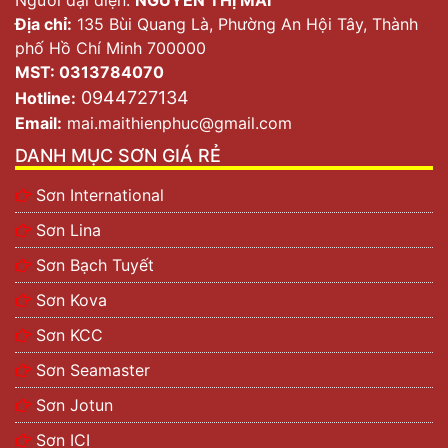
Địa chỉ:
135 Bùi Quang Là, Phường An Hội Tây, Thành
phố Hồ Chí Minh 700000
MST: 0313784070
0944727134
Hotline:
Email:
mai.maithienphuc@gmail.com
DANH MỤC SƠN GIÁ RẺ
Sơn International
Sơn Lina
Sơn Bạch Tuyết
Sơn Kova
Sơn KCC
Sơn Seamaster
Sơn Jotun
Sơn ICI