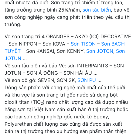
nhất như ta đã biết: Sơn trang trí chiếm tỉ trọng lớn,
tăng trưởng trung bình 25%/năm,
sơn tàu biển
, bảo vệ,
sơn công nghiệp ngày càng phát triển theo yêu cầu thị
trường.
Về sơn trang trí 4 ORANGES – AKZO (ICI) DECORATIVE
– Sơn NIPPON – Sơn KOVA –
Sơn TISON
–
Sơn BẠCH
TUYẾT
– Sơn KANSAI, Sơn KENNY,
Sơn JOTON
,
Sơn
JOTUN
…
Về sơn tàu biển và bảo Vệ: sơn INTERPAINTS – SƠN
JOTUN – SƠN Á ĐÔNG – SƠN HẢI ÂU …
Về sơn đồ gỗ: SEVEN, SƠN 2K,
SƠN PU
…
Dòng sản phẩm với công nghệ mới nhất của thế giới
và khu vực là sơn trang trí gốc nước sử dụng bột
dioxit titan (TiO
) nano chất lượng cao đã được nhiều
2
hãng sơn tại Việt Nam sản xuất bán ở thị trường hoặc
các loại sơn công nghiệp gốc nước từ Epoxy,
Polyurethan chất lượng cao cũng đã được sản xuất
bán ra thị trường theo xu hướng sản phẩm thân thiện