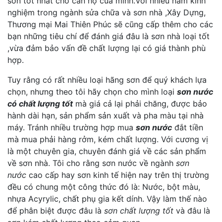
sơn tốt nhất cho căn hộ của minh.Với nhiều năm kinh
nghiệm trong ngành sửa chữa và sơn nhà ,Xây Dựng,
Thương mại Mai Thiên Phúc sẽ cũng cấp thêm cho các
bạn những tiêu chí để đánh giá đâu là sơn nhà loại tốt
,vừa đảm bảo vấn đề chất lượng lại có giá thành phù
hợp.
Tuy rằng có rất nhiều loại hãng sơn để quý khách lựa
chọn, nhưng theo tôi hãy chọn cho mình loại
sơn nước
có chất lượng tốt
mà giá cả lại phải chăng, được bảo
hành dài hạn, sản phẩm sản xuất và pha màu tại nhà
máy. Tránh nhiều trường hợp mua
sơn nước
đắt tiền
mà mua phải hàng rởm, kém chất lượng. Với cương vị
là một chuyên gia, chuyên đánh giá về các sản phẩm
về sơn nhà. Tôi cho rằng sơn nước về ngành
sơn
nước
cao cấp hay sơn kinh tế hiện nay trên thị trường
đều có chung một công thức đó là: Nước, bột màu,
nhựa Acyrylic, chất phụ gia kết dính. Vậy làm thế nào
để phân biệt được đâu là
sơn chất lượng tốt
và đâu là