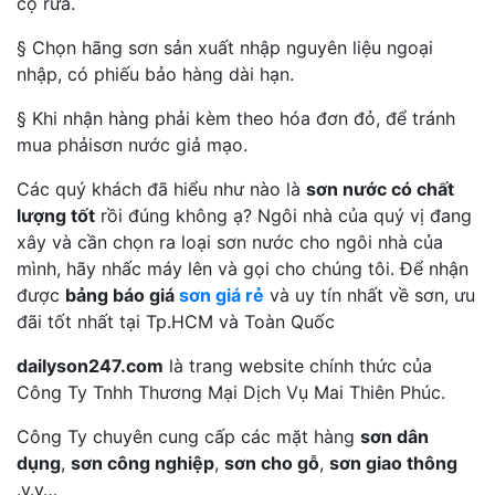
cọ rửa.
§ Chọn hãng sơn sản xuất nhập nguyên liệu ngoại
nhập, có phiếu bảo hàng dài hạn.
§ Khi nhận hàng phải kèm theo hóa đơn đỏ, để tránh
mua phảisơn nước giả mạo.
Các quý khách đã hiểu như nào là
sơn nước có chất
lượng tốt
rồi đúng không ạ? Ngôi nhà của quý vị đang
xây và cần chọn ra loại sơn nước cho ngôi nhà của
mình, hãy nhấc máy lên và gọi cho chúng tôi. Để nhận
được
bảng báo giá
sơn giá rẻ
và uy tín nhất về sơn, ưu
đãi tốt nhất tại Tp.HCM và Toàn Quốc
dailyson247.com
là trang website chính thức của
Công Ty Tnhh Thương Mại Dịch Vụ Mai Thiên Phúc.
Công Ty chuyên cung cấp các mặt hàng
sơn dân
dụng
,
sơn công nghiệp
,
sơn cho gỗ
,
sơn giao thông
.v.v…