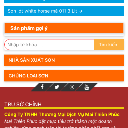
Sơn lót white horse mã 011 3 Lit
→
Sản phẩm gợi ý
Tìm kiếm
NHÀ SẢN XUẤT SƠN
CHỦNG LOẠI SƠN
TRỤ SỞ CHÍNH
Công Ty TNHH Thương Mại Dịch Vụ Mai Thiên Phúc
Mai Thiên Phúc đặt mục tiêu trở thành một doanh
nghiệp vững mạnh trên thị trường phân phối sơn và