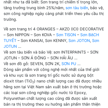
nhất như ta đã biết: Sơn trang trí chiếm tỉ trọng lớn,
tăng trưởng trung bình 25%/năm,
sơn tàu biển
, bảo vệ,
sơn công nghiệp ngày càng phát triển theo yêu cầu thị
trường.
Về sơn trang trí 4 ORANGES – AKZO (ICI) DECORATIVE
– Sơn NIPPON – Sơn KOVA –
Sơn TISON
–
Sơn BẠCH
TUYẾT
– Sơn KANSAI, Sơn KENNY,
Sơn JOTON
,
Sơn
JOTUN
…
Về sơn tàu biển và bảo Vệ: sơn INTERPAINTS – SƠN
JOTUN – SƠN Á ĐÔNG – SƠN HẢI ÂU …
Về sơn đồ gỗ: SEVEN, SƠN 2K,
SƠN PU
…
Dòng sản phẩm với công nghệ mới nhất của thế giới
và khu vực là sơn trang trí gốc nước sử dụng bột
dioxit titan (TiO
) nano chất lượng cao đã được nhiều
2
hãng sơn tại Việt Nam sản xuất bán ở thị trường hoặc
các loại sơn công nghiệp gốc nước từ Epoxy,
Polyurethan chất lượng cao cũng đã được sản xuất
bán ra thị trường theo xu hướng sản phẩm thân thiện