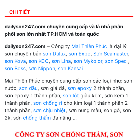
CHI TIẾT
dailyson247.com chuyên cung cấp và là nhà phân
phối sơn lớn nhất TP.HCM và toàn quốc
dailyson247.com
– Công ty
Mai Thiên Phúc
là đại lý
sơn chuyên bán
sơn Dulux
,
sơn Expo
,
Sơn Seamaster
,
sơn Kova
,
sơn KCC
,
sơn Lina
,
sơn Mykolor
,
sơn Spec
,
sơn Boss
,
sơn Nippon
,
sơn Kansai
Mai Thiên Phúc chuyên cung cấp sơn các loại như: sơn
nước,
sơn dầu
, sơn giả đá,
sơn epoxy
2 thành phần,
sơn epoxy 1 thành phần,
sơn lót
giàu kẽm, sơn kẽm 1
thành phần,
sơn chống rỉ
cho kim loại 1 thành phần 2
thành phần,
sơn chịu nhiệt
, sơn nung màu, sơn gỗ, sơn
2k, sơn
chống thấm
đa năng …