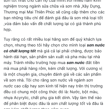
sơn tốt nhất cho căn hộ của minh.Với nhiều năm kinh
nghiệm trong ngành sửa chữa và sơn nhà ,Xây Dựng,
Thương mại Mai Thiên Phúc sẽ cũng cấp thêm cho các
bạn những tiêu chí để đánh giá đâu là sơn nhà loại tốt
,vừa đảm bảo vấn đề chất lượng lại có giá thành phù
hợp.
Tuy rằng có rất nhiều loại hãng sơn để quý khách lựa
chọn, nhưng theo tôi hãy chọn cho mình loại
sơn nước
có chất lượng tốt
mà giá cả lại phải chăng, được bảo
hành dài hạn, sản phẩm sản xuất và pha màu tại nhà
máy. Tránh nhiều trường hợp mua
sơn nước
đắt tiền
mà mua phải hàng rởm, kém chất lượng. Với cương vị
là một chuyên gia, chuyên đánh giá về các sản phẩm
về sơn nhà. Tôi cho rằng sơn nước về ngành
sơn
nước
cao cấp hay sơn kinh tế hiện nay trên thị trường
đều có chung một công thức đó là: Nước, bột màu,
nhựa Acyrylic, chất phụ gia kết dính. Vậy làm thế nào
để phân biệt được đâu là
sơn chất lượng tốt
và đâu là