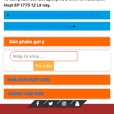
Hoạt EP 1775 12 Lit
này.
←
Sơn Lót Epoxy KCC Chống Rỉ EP170 QD 18 Lit
Sơn lót urethane UP166(T) 14 kg
→
Sản phẩm gợi ý
Tìm kiếm
NHÀ SẢN XUẤT SƠN
CHỦNG LOẠI SƠN