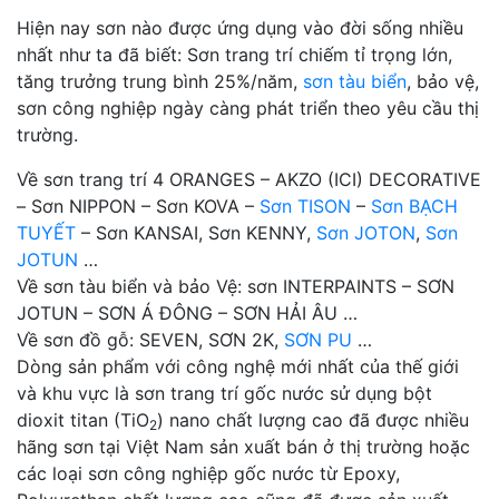
Hiện nay sơn nào được ứng dụng vào đời sống nhiều
nhất như ta đã biết: Sơn trang trí chiếm tỉ trọng lớn,
tăng trưởng trung bình 25%/năm,
sơn tàu biển
, bảo vệ,
sơn công nghiệp ngày càng phát triển theo yêu cầu thị
trường.
Về sơn trang trí 4 ORANGES – AKZO (ICI) DECORATIVE
– Sơn NIPPON – Sơn KOVA –
Sơn TISON
–
Sơn BẠCH
TUYẾT
– Sơn KANSAI, Sơn KENNY,
Sơn JOTON
,
Sơn
JOTUN
…
Về sơn tàu biển và bảo Vệ: sơn INTERPAINTS – SƠN
JOTUN – SƠN Á ĐÔNG – SƠN HẢI ÂU …
Về sơn đồ gỗ: SEVEN, SƠN 2K,
SƠN PU
…
Dòng sản phẩm với công nghệ mới nhất của thế giới
và khu vực là sơn trang trí gốc nước sử dụng bột
dioxit titan (TiO
) nano chất lượng cao đã được nhiều
2
hãng sơn tại Việt Nam sản xuất bán ở thị trường hoặc
các loại sơn công nghiệp gốc nước từ Epoxy,