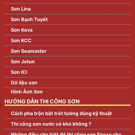
Sơn Lina
Sơn Bạch Tuyết
Sơn Kova
Sơn KCC
Sơn Seamaster
Sơn Jotun
Sơn ICI
Dữ liệu sơn
Hình Ảnh Sơn
HƯỚNG DẪN THI CÔNG SƠN
Cách pha trộn bột trét tường đúng kỹ thuật
Thi công sơn nước có khó không ?
Những điều cần biết để thi công sơn Epoxy cho