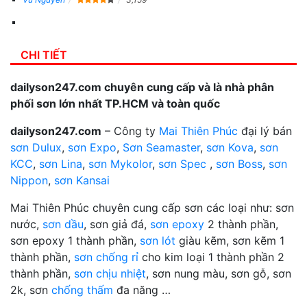
CHI TIẾT
dailyson247.com chuyên cung cấp và là nhà phân
phối sơn lớn nhất TP.HCM và toàn quốc
dailyson247.com
– Công ty
Mai Thiên Phúc
đại lý bán
sơn Dulux
,
sơn Expo
,
Sơn Seamaster
,
sơn Kova
,
sơn
KCC
,
sơn Lina
,
sơn Mykolor
,
sơn Spec
,
sơn Boss
,
sơn
Nippon
,
sơn Kansai
Mai Thiên Phúc chuyên cung cấp sơn các loại như: sơn
nước,
sơn dầu
, sơn giả đá,
sơn epoxy
2 thành phần,
sơn epoxy 1 thành phần,
sơn lót
giàu kẽm, sơn kẽm 1
thành phần,
sơn chống rỉ
cho kim loại 1 thành phần 2
thành phần,
sơn chịu nhiệt
, sơn nung màu, sơn gỗ, sơn
2k, sơn
chống thấm
đa năng …