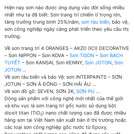
Hiện nay sơn nào được ứng dụng vào đời sống nhiều
nhất như ta đã biết: Sơn trang trí chiếm tỉ trọng lớn,
tăng trưởng trung bình 25%/năm,
sơn tàu biển
, bảo vệ,
sơn công nghiệp ngày càng phát triển theo yêu cầu thị
trường.
Về sơn trang trí 4 ORANGES – AKZO (ICI) DECORATIVE
– Sơn NIPPON – Sơn KOVA –
Sơn TISON
–
Sơn BẠCH
TUYẾT
– Sơn KANSAI, Sơn KENNY,
Sơn JOTON
,
Sơn
JOTUN
…
Về sơn tàu biển và bảo Vệ: sơn INTERPAINTS – SƠN
JOTUN – SƠN Á ĐÔNG – SƠN HẢI ÂU …
Về sơn đồ gỗ: SEVEN, SƠN 2K,
SƠN PU
…
Dòng sản phẩm với công nghệ mới nhất của thế giới
và khu vực là sơn trang trí gốc nước sử dụng bột
dioxit titan (TiO
) nano chất lượng cao đã được nhiều
2
hãng sơn tại Việt Nam sản xuất bán ở thị trường hoặc
các loại sơn công nghiệp gốc nước từ Epoxy,