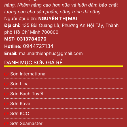
hàng. Nhằm nâng cao hơn nữa và luôn đảm bảo chất
lượng cao cho sản phẩm, công trình thi công.
Người đại diện:
NGUYỄN THỊ MAI
Địa chỉ:
135 Bùi Quang Là, Phường An Hội Tây, Thành
phố Hồ Chí Minh 700000
MST: 0313784070
0944727134
Hotline:
Email:
mai.maithienphuc@gmail.com
DANH MỤC SƠN GIÁ RẺ
Sơn International
Sơn Lina
Sơn Bạch Tuyết
Sơn Kova
Sơn KCC
Sơn Seamaster