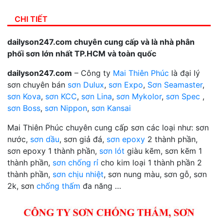
CHI TIẾT
dailyson247.com chuyên cung cấp và là nhà phân
phối sơn lớn nhất TP.HCM và toàn quốc
dailyson247.com
– Công ty
Mai Thiên Phúc
là đại lý
sơn chuyên bán
sơn Dulux
,
sơn Expo
,
Sơn Seamaster
,
sơn Kova
,
sơn KCC
,
sơn Lina
,
sơn Mykolor
,
sơn Spec
,
sơn Boss
,
sơn Nippon
,
sơn Kansai
Mai Thiên Phúc chuyên cung cấp sơn các loại như: sơn
nước,
sơn dầu
, sơn giả đá,
sơn epoxy
2 thành phần,
sơn epoxy 1 thành phần,
sơn lót
giàu kẽm, sơn kẽm 1
thành phần,
sơn chống rỉ
cho kim loại 1 thành phần 2
thành phần,
sơn chịu nhiệt
, sơn nung màu, sơn gỗ, sơn
2k, sơn
chống thấm
đa năng …