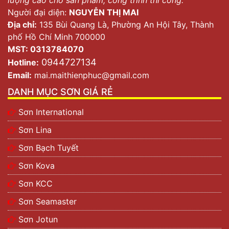
Người đại diện:
NGUYỄN THỊ MAI
Địa chỉ:
135 Bùi Quang Là, Phường An Hội Tây, Thành
phố Hồ Chí Minh 700000
MST: 0313784070
0944727134
Hotline:
Email:
mai.maithienphuc@gmail.com
DANH MỤC SƠN GIÁ RẺ
Sơn International
Sơn Lina
Sơn Bạch Tuyết
Sơn Kova
Sơn KCC
Sơn Seamaster
Sơn Jotun