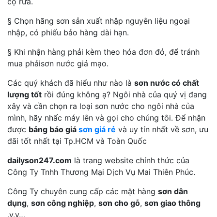
cọ rửa.
§ Chọn hãng sơn sản xuất nhập nguyên liệu ngoại
nhập, có phiếu bảo hàng dài hạn.
§ Khi nhận hàng phải kèm theo hóa đơn đỏ, để tránh
mua phảisơn nước giả mạo.
Các quý khách đã hiểu như nào là
sơn nước có chất
lượng tốt
rồi đúng không ạ? Ngôi nhà của quý vị đang
xây và cần chọn ra loại sơn nước cho ngôi nhà của
mình, hãy nhấc máy lên và gọi cho chúng tôi. Để nhận
được
bảng báo giá
sơn giá rẻ
và uy tín nhất về sơn, ưu
đãi tốt nhất tại Tp.HCM và Toàn Quốc
dailyson247.com
là trang website chính thức của
Công Ty Tnhh Thương Mại Dịch Vụ Mai Thiên Phúc.
Công Ty chuyên cung cấp các mặt hàng
sơn dân
dụng
,
sơn công nghiệp
,
sơn cho gỗ
,
sơn giao thông
.v.v…