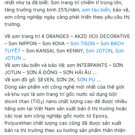
nhất như ta đã biết: Sơn trang trí chiếm tỉ trọng lớn,
tăng trưởng trung bình 25%/năm,
sơn tàu biển
, bảo vệ,
sơn công nghiệp ngày càng phát triển theo yêu cầu thị
trường.
Về sơn trang trí 4 ORANGES – AKZO (ICI) DECORATIVE
– Sơn NIPPON – Sơn KOVA –
Sơn TISON
–
Sơn BẠCH
TUYẾT
– Sơn KANSAI, Sơn KENNY,
Sơn JOTON
,
Sơn
JOTUN
…
Về sơn tàu biển và bảo Vệ: sơn INTERPAINTS – SƠN
JOTUN – SƠN Á ĐÔNG – SƠN HẢI ÂU …
Về sơn đồ gỗ: SEVEN, SƠN 2K,
SƠN PU
…
Dòng sản phẩm với công nghệ mới nhất của thế giới
và khu vực là sơn trang trí gốc nước sử dụng bột
dioxit titan (TiO
) nano chất lượng cao đã được nhiều
2
hãng sơn tại Việt Nam sản xuất bán ở thị trường hoặc
các loại sơn công nghiệp gốc nước từ Epoxy,
Polyurethan chất lượng cao cũng đã được sản xuất
bán ra thị trường theo xu hướng sản phẩm thân thiện