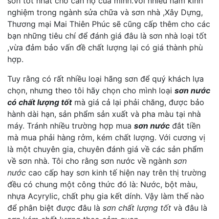
sơn tốt nhất cho căn hộ của minh.Với nhiều năm kinh
nghiệm trong ngành sửa chữa và sơn nhà ,Xây Dựng,
Thương mại Mai Thiên Phúc sẽ cũng cấp thêm cho các
bạn những tiêu chí để đánh giá đâu là sơn nhà loại tốt
,vừa đảm bảo vấn đề chất lượng lại có giá thành phù
hợp.
Tuy rằng có rất nhiều loại hãng sơn để quý khách lựa
chọn, nhưng theo tôi hãy chọn cho mình loại
sơn nước
có chất lượng tốt
mà giá cả lại phải chăng, được bảo
hành dài hạn, sản phẩm sản xuất và pha màu tại nhà
máy. Tránh nhiều trường hợp mua
sơn nước
đắt tiền
mà mua phải hàng rởm, kém chất lượng. Với cương vị
là một chuyên gia, chuyên đánh giá về các sản phẩm
về sơn nhà. Tôi cho rằng sơn nước về ngành
sơn
nước
cao cấp hay sơn kinh tế hiện nay trên thị trường
đều có chung một công thức đó là: Nước, bột màu,
nhựa Acyrylic, chất phụ gia kết dính. Vậy làm thế nào
để phân biệt được đâu là
sơn chất lượng tốt
và đâu là