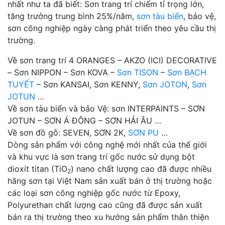
nhất như ta đã biết: Sơn trang trí chiếm tỉ trọng lớn,
tăng trưởng trung bình 25%/năm,
sơn tàu biển
, bảo vệ,
sơn công nghiệp ngày càng phát triển theo yêu cầu thị
trường.
Về sơn trang trí 4 ORANGES – AKZO (ICI) DECORATIVE
– Sơn NIPPON – Sơn KOVA –
Sơn TISON
–
Sơn BẠCH
TUYẾT
– Sơn KANSAI, Sơn KENNY,
Sơn JOTON
,
Sơn
JOTUN
…
Về sơn tàu biển và bảo Vệ: sơn INTERPAINTS – SƠN
JOTUN – SƠN Á ĐÔNG – SƠN HẢI ÂU …
Về sơn đồ gỗ: SEVEN, SƠN 2K,
SƠN PU
…
Dòng sản phẩm với công nghệ mới nhất của thế giới
và khu vực là sơn trang trí gốc nước sử dụng bột
dioxit titan (TiO
) nano chất lượng cao đã được nhiều
2
hãng sơn tại Việt Nam sản xuất bán ở thị trường hoặc
các loại sơn công nghiệp gốc nước từ Epoxy,
Polyurethan chất lượng cao cũng đã được sản xuất
bán ra thị trường theo xu hướng sản phẩm thân thiện