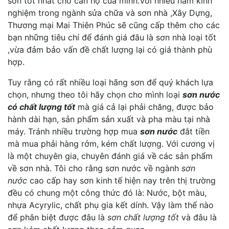
sơn tốt nhất cho căn hộ của minh.Với nhiều năm kinh
nghiệm trong ngành sửa chữa và sơn nhà ,Xây Dựng,
Thương mại Mai Thiên Phúc sẽ cũng cấp thêm cho các
bạn những tiêu chí để đánh giá đâu là sơn nhà loại tốt
,vừa đảm bảo vấn đề chất lượng lại có giá thành phù
hợp.
Tuy rằng có rất nhiều loại hãng sơn để quý khách lựa
chọn, nhưng theo tôi hãy chọn cho mình loại
sơn nước
có chất lượng tốt
mà giá cả lại phải chăng, được bảo
hành dài hạn, sản phẩm sản xuất và pha màu tại nhà
máy. Tránh nhiều trường hợp mua
sơn nước
đắt tiền
mà mua phải hàng rởm, kém chất lượng. Với cương vị
là một chuyên gia, chuyên đánh giá về các sản phẩm
về sơn nhà. Tôi cho rằng sơn nước về ngành
sơn
nước
cao cấp hay sơn kinh tế hiện nay trên thị trường
đều có chung một công thức đó là: Nước, bột màu,
nhựa Acyrylic, chất phụ gia kết dính. Vậy làm thế nào
để phân biệt được đâu là
sơn chất lượng tốt
và đâu là