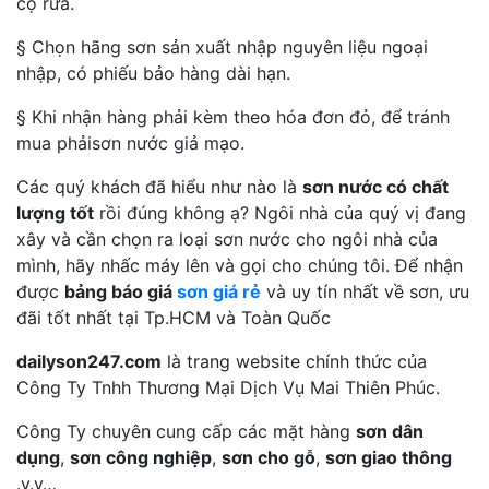
cọ rửa.
§ Chọn hãng sơn sản xuất nhập nguyên liệu ngoại
nhập, có phiếu bảo hàng dài hạn.
§ Khi nhận hàng phải kèm theo hóa đơn đỏ, để tránh
mua phảisơn nước giả mạo.
Các quý khách đã hiểu như nào là
sơn nước có chất
lượng tốt
rồi đúng không ạ? Ngôi nhà của quý vị đang
xây và cần chọn ra loại sơn nước cho ngôi nhà của
mình, hãy nhấc máy lên và gọi cho chúng tôi. Để nhận
được
bảng báo giá
sơn giá rẻ
và uy tín nhất về sơn, ưu
đãi tốt nhất tại Tp.HCM và Toàn Quốc
dailyson247.com
là trang website chính thức của
Công Ty Tnhh Thương Mại Dịch Vụ Mai Thiên Phúc.
Công Ty chuyên cung cấp các mặt hàng
sơn dân
dụng
,
sơn công nghiệp
,
sơn cho gỗ
,
sơn giao thông
.v.v…