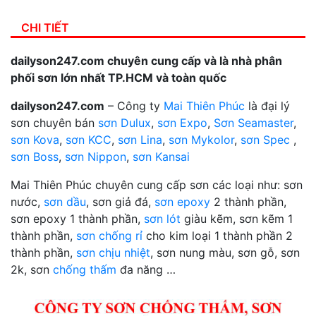
CHI TIẾT
dailyson247.com chuyên cung cấp và là nhà phân
phối sơn lớn nhất TP.HCM và toàn quốc
dailyson247.com
– Công ty
Mai Thiên Phúc
là đại lý
sơn chuyên bán
sơn Dulux
,
sơn Expo
,
Sơn Seamaster
,
sơn Kova
,
sơn KCC
,
sơn Lina
,
sơn Mykolor
,
sơn Spec
,
sơn Boss
,
sơn Nippon
,
sơn Kansai
Mai Thiên Phúc chuyên cung cấp sơn các loại như: sơn
nước,
sơn dầu
, sơn giả đá,
sơn epoxy
2 thành phần,
sơn epoxy 1 thành phần,
sơn lót
giàu kẽm, sơn kẽm 1
thành phần,
sơn chống rỉ
cho kim loại 1 thành phần 2
thành phần,
sơn chịu nhiệt
, sơn nung màu, sơn gỗ, sơn
2k, sơn
chống thấm
đa năng …