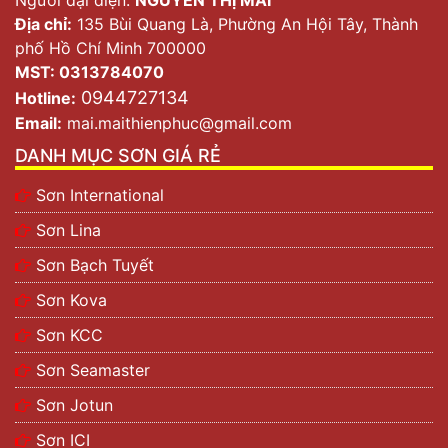
Địa chỉ:
135 Bùi Quang Là, Phường An Hội Tây, Thành
phố Hồ Chí Minh 700000
MST: 0313784070
0944727134
Hotline:
Email:
mai.maithienphuc@gmail.com
DANH MỤC SƠN GIÁ RẺ
Sơn International
Sơn Lina
Sơn Bạch Tuyết
Sơn Kova
Sơn KCC
Sơn Seamaster
Sơn Jotun
Sơn ICI