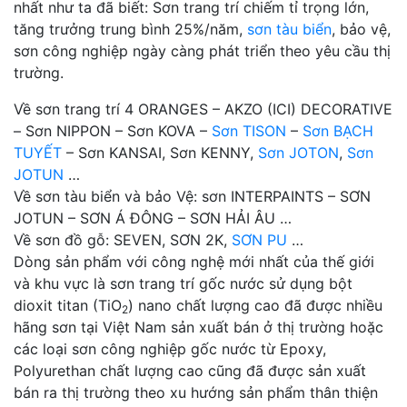
nhất như ta đã biết: Sơn trang trí chiếm tỉ trọng lớn,
tăng trưởng trung bình 25%/năm,
sơn tàu biển
, bảo vệ,
sơn công nghiệp ngày càng phát triển theo yêu cầu thị
trường.
Về sơn trang trí 4 ORANGES – AKZO (ICI) DECORATIVE
– Sơn NIPPON – Sơn KOVA –
Sơn TISON
–
Sơn BẠCH
TUYẾT
– Sơn KANSAI, Sơn KENNY,
Sơn JOTON
,
Sơn
JOTUN
…
Về sơn tàu biển và bảo Vệ: sơn INTERPAINTS – SƠN
JOTUN – SƠN Á ĐÔNG – SƠN HẢI ÂU …
Về sơn đồ gỗ: SEVEN, SƠN 2K,
SƠN PU
…
Dòng sản phẩm với công nghệ mới nhất của thế giới
và khu vực là sơn trang trí gốc nước sử dụng bột
dioxit titan (TiO
) nano chất lượng cao đã được nhiều
2
hãng sơn tại Việt Nam sản xuất bán ở thị trường hoặc
các loại sơn công nghiệp gốc nước từ Epoxy,
Polyurethan chất lượng cao cũng đã được sản xuất
bán ra thị trường theo xu hướng sản phẩm thân thiện