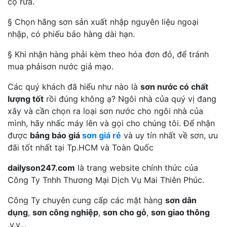
cọ rửa.
§ Chọn hãng sơn sản xuất nhập nguyên liệu ngoại
nhập, có phiếu bảo hàng dài hạn.
§ Khi nhận hàng phải kèm theo hóa đơn đỏ, để tránh
mua phảisơn nước giả mạo.
Các quý khách đã hiểu như nào là
sơn nước có chất
lượng tốt
rồi đúng không ạ? Ngôi nhà của quý vị đang
xây và cần chọn ra loại sơn nước cho ngôi nhà của
mình, hãy nhấc máy lên và gọi cho chúng tôi. Để nhận
được
bảng báo giá
sơn giá rẻ
và uy tín nhất về sơn, ưu
đãi tốt nhất tại Tp.HCM và Toàn Quốc
dailyson247.com
là trang website chính thức của
Công Ty Tnhh Thương Mại Dịch Vụ Mai Thiên Phúc.
Công Ty chuyên cung cấp các mặt hàng
sơn dân
dụng
,
sơn công nghiệp
,
sơn cho gỗ
,
sơn giao thông
.v.v…