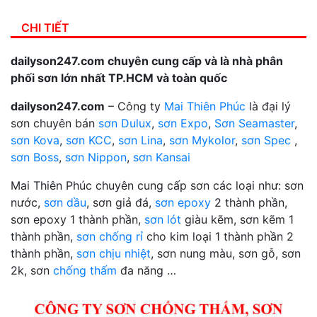
CHI TIẾT
dailyson247.com chuyên cung cấp và là nhà phân
phối sơn lớn nhất TP.HCM và toàn quốc
dailyson247.com
– Công ty
Mai Thiên Phúc
là đại lý
sơn chuyên bán
sơn Dulux
,
sơn Expo
,
Sơn Seamaster
,
sơn Kova
,
sơn KCC
,
sơn Lina
,
sơn Mykolor
,
sơn Spec
,
sơn Boss
,
sơn Nippon
,
sơn Kansai
Mai Thiên Phúc chuyên cung cấp sơn các loại như: sơn
nước,
sơn dầu
, sơn giả đá,
sơn epoxy
2 thành phần,
sơn epoxy 1 thành phần,
sơn lót
giàu kẽm, sơn kẽm 1
thành phần,
sơn chống rỉ
cho kim loại 1 thành phần 2
thành phần,
sơn chịu nhiệt
, sơn nung màu, sơn gỗ, sơn
2k, sơn
chống thấm
đa năng …