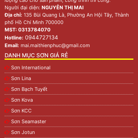
Người đại diện:
NGUYỄN THỊ MAI
Địa chỉ:
135 Bùi Quang Là, Phường An Hội Tây, Thành
phố Hồ Chí Minh 700000
MST: 0313784070
0944727134
Hotline:
Email:
mai.maithienphuc@gmail.com
DANH MỤC SƠN GIÁ RẺ
Sơn International
Sơn Lina
Sơn Bạch Tuyết
Sơn Kova
Sơn KCC
Sơn Seamaster
Sơn Jotun