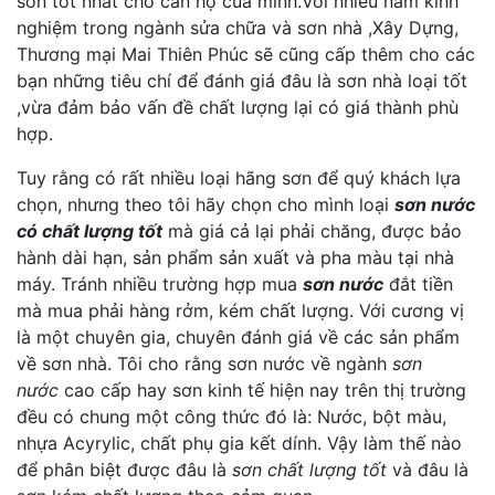
sơn tốt nhất cho căn hộ của minh.Với nhiều năm kinh
nghiệm trong ngành sửa chữa và sơn nhà ,Xây Dựng,
Thương mại Mai Thiên Phúc sẽ cũng cấp thêm cho các
bạn những tiêu chí để đánh giá đâu là sơn nhà loại tốt
,vừa đảm bảo vấn đề chất lượng lại có giá thành phù
hợp.
Tuy rằng có rất nhiều loại hãng sơn để quý khách lựa
chọn, nhưng theo tôi hãy chọn cho mình loại
sơn nước
có chất lượng tốt
mà giá cả lại phải chăng, được bảo
hành dài hạn, sản phẩm sản xuất và pha màu tại nhà
máy. Tránh nhiều trường hợp mua
sơn nước
đắt tiền
mà mua phải hàng rởm, kém chất lượng. Với cương vị
là một chuyên gia, chuyên đánh giá về các sản phẩm
về sơn nhà. Tôi cho rằng sơn nước về ngành
sơn
nước
cao cấp hay sơn kinh tế hiện nay trên thị trường
đều có chung một công thức đó là: Nước, bột màu,
nhựa Acyrylic, chất phụ gia kết dính. Vậy làm thế nào
để phân biệt được đâu là
sơn chất lượng tốt
và đâu là