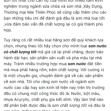
sơn tốt nhất cho căn hộ của minh.Với nhiều năm kinh
nghiệm trong ngành sửa chữa và sơn nhà ,Xây Dựng,
Thương mại Mai Thiên Phúc sẽ cũng cấp thêm cho các
bạn những tiêu chí để đánh giá đâu là sơn nhà loại tốt
,vừa đảm bảo vấn đề chất lượng lại có giá thành phù
hợp.
Tuy rằng có rất nhiều loại hãng sơn để quý khách lựa
chọn, nhưng theo tôi hãy chọn cho mình loại
sơn nước
có chất lượng tốt
mà giá cả lại phải chăng, được bảo
hành dài hạn, sản phẩm sản xuất và pha màu tại nhà
máy. Tránh nhiều trường hợp mua
sơn nước
đắt tiền
mà mua phải hàng rởm, kém chất lượng. Với cương vị
là một chuyên gia, chuyên đánh giá về các sản phẩm
về sơn nhà. Tôi cho rằng sơn nước về ngành
sơn
nước
cao cấp hay sơn kinh tế hiện nay trên thị trường
đều có chung một công thức đó là: Nước, bột màu,
nhựa Acyrylic, chất phụ gia kết dính. Vậy làm thế nào
để phân biệt được đâu là
sơn chất lượng tốt
và đâu là