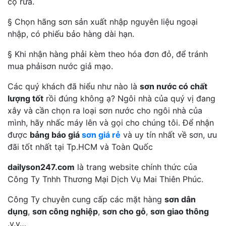
cọ rửa.
§ Chọn hãng sơn sản xuất nhập nguyên liệu ngoại
nhập, có phiếu bảo hàng dài hạn.
§ Khi nhận hàng phải kèm theo hóa đơn đỏ, để tránh
mua phảisơn nước giả mạo.
Các quý khách đã hiểu như nào là
sơn nước có chất
lượng tốt
rồi đúng không ạ? Ngôi nhà của quý vị đang
xây và cần chọn ra loại sơn nước cho ngôi nhà của
mình, hãy nhấc máy lên và gọi cho chúng tôi. Để nhận
được
bảng báo giá
sơn giá rẻ
và uy tín nhất về sơn, ưu
đãi tốt nhất tại Tp.HCM và Toàn Quốc
dailyson247.com
là trang website chính thức của
Công Ty Tnhh Thương Mại Dịch Vụ Mai Thiên Phúc.
Công Ty chuyên cung cấp các mặt hàng
sơn dân
dụng
,
sơn công nghiệp
,
sơn cho gỗ
,
sơn giao thông
.v.v…