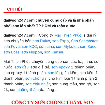
CHI TIẾT
dailyson247.com chuyên cung cấp và là nhà phân
phối sơn lớn nhất TP.HCM và toàn quốc
dailyson247.com
– Công ty
Mai Thiên Phúc
là đại lý
sơn chuyên bán
sơn Dulux
,
sơn Expo
,
Sơn Seamaster
,
sơn Kova
,
sơn KCC
,
sơn Lina
,
sơn Mykolor
,
sơn Spec
,
sơn Boss
,
sơn Nippon
,
sơn Kansai
Mai Thiên Phúc chuyên cung cấp sơn các loại như: sơn
nước,
sơn dầu
, sơn giả đá,
sơn epoxy
2 thành phần,
sơn epoxy 1 thành phần,
sơn lót
giàu kẽm, sơn kẽm 1
thành phần,
sơn chống rỉ
cho kim loại 1 thành phần 2
thành phần,
sơn chịu nhiệt
, sơn nung màu, sơn gỗ, sơn
2k, sơn
chống thấm
đa năng …