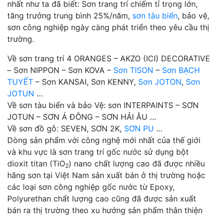
nhất như ta đã biết: Sơn trang trí chiếm tỉ trọng lớn,
tăng trưởng trung bình 25%/năm,
sơn tàu biển
, bảo vệ,
sơn công nghiệp ngày càng phát triển theo yêu cầu thị
trường.
Về sơn trang trí 4 ORANGES – AKZO (ICI) DECORATIVE
– Sơn NIPPON – Sơn KOVA –
Sơn TISON
–
Sơn BẠCH
TUYẾT
– Sơn KANSAI, Sơn KENNY,
Sơn JOTON
,
Sơn
JOTUN
…
Về sơn tàu biển và bảo Vệ: sơn INTERPAINTS – SƠN
JOTUN – SƠN Á ĐÔNG – SƠN HẢI ÂU …
Về sơn đồ gỗ: SEVEN, SƠN 2K,
SƠN PU
…
Dòng sản phẩm với công nghệ mới nhất của thế giới
và khu vực là sơn trang trí gốc nước sử dụng bột
dioxit titan (TiO
) nano chất lượng cao đã được nhiều
2
hãng sơn tại Việt Nam sản xuất bán ở thị trường hoặc
các loại sơn công nghiệp gốc nước từ Epoxy,
Polyurethan chất lượng cao cũng đã được sản xuất
bán ra thị trường theo xu hướng sản phẩm thân thiện