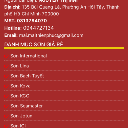
Địa chỉ:
135 Bùi Quang Là, Phường An Hội Tây, Thành
phố Hồ Chí Minh 700000
MST: 0313784070
0944727134
Hotline:
Email:
mai.maithienphuc@gmail.com
DANH MỤC SƠN GIÁ RẺ
Sơn International
Sơn Lina
Sơn Bạch Tuyết
Sơn Kova
Sơn KCC
Sơn Seamaster
Sơn Jotun
Sơn ICI