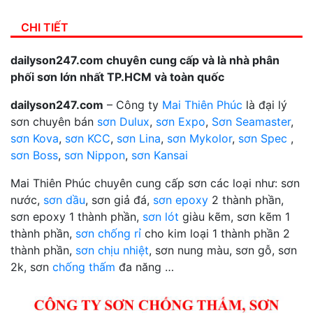
CHI TIẾT
dailyson247.com chuyên cung cấp và là nhà phân
phối sơn lớn nhất TP.HCM và toàn quốc
dailyson247.com
– Công ty
Mai Thiên Phúc
là đại lý
sơn chuyên bán
sơn Dulux
,
sơn Expo
,
Sơn Seamaster
,
sơn Kova
,
sơn KCC
,
sơn Lina
,
sơn Mykolor
,
sơn Spec
,
sơn Boss
,
sơn Nippon
,
sơn Kansai
Mai Thiên Phúc chuyên cung cấp sơn các loại như: sơn
nước,
sơn dầu
, sơn giả đá,
sơn epoxy
2 thành phần,
sơn epoxy 1 thành phần,
sơn lót
giàu kẽm, sơn kẽm 1
thành phần,
sơn chống rỉ
cho kim loại 1 thành phần 2
thành phần,
sơn chịu nhiệt
, sơn nung màu, sơn gỗ, sơn
2k, sơn
chống thấm
đa năng …