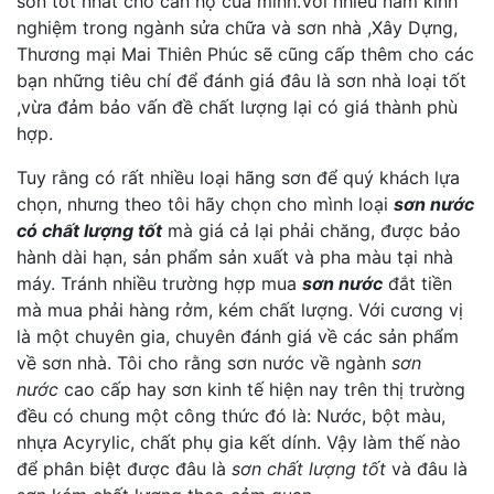
sơn tốt nhất cho căn hộ của minh.Với nhiều năm kinh
nghiệm trong ngành sửa chữa và sơn nhà ,Xây Dựng,
Thương mại Mai Thiên Phúc sẽ cũng cấp thêm cho các
bạn những tiêu chí để đánh giá đâu là sơn nhà loại tốt
,vừa đảm bảo vấn đề chất lượng lại có giá thành phù
hợp.
Tuy rằng có rất nhiều loại hãng sơn để quý khách lựa
chọn, nhưng theo tôi hãy chọn cho mình loại
sơn nước
có chất lượng tốt
mà giá cả lại phải chăng, được bảo
hành dài hạn, sản phẩm sản xuất và pha màu tại nhà
máy. Tránh nhiều trường hợp mua
sơn nước
đắt tiền
mà mua phải hàng rởm, kém chất lượng. Với cương vị
là một chuyên gia, chuyên đánh giá về các sản phẩm
về sơn nhà. Tôi cho rằng sơn nước về ngành
sơn
nước
cao cấp hay sơn kinh tế hiện nay trên thị trường
đều có chung một công thức đó là: Nước, bột màu,
nhựa Acyrylic, chất phụ gia kết dính. Vậy làm thế nào
để phân biệt được đâu là
sơn chất lượng tốt
và đâu là