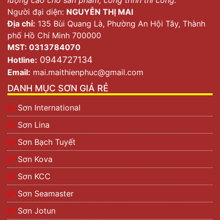
Người đại diện:
NGUYỄN THỊ MAI
Địa chỉ:
135 Bùi Quang Là, Phường An Hội Tây, Thành
phố Hồ Chí Minh 700000
MST: 0313784070
0944727134
Hotline:
Email:
mai.maithienphuc@gmail.com
DANH MỤC SƠN GIÁ RẺ
Sơn International
Sơn Lina
Sơn Bạch Tuyết
Sơn Kova
Sơn KCC
Sơn Seamaster
Sơn Jotun