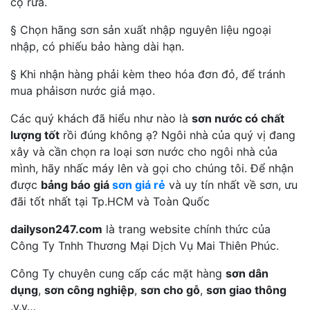
cọ rửa.
§ Chọn hãng sơn sản xuất nhập nguyên liệu ngoại
nhập, có phiếu bảo hàng dài hạn.
§ Khi nhận hàng phải kèm theo hóa đơn đỏ, để tránh
mua phảisơn nước giả mạo.
Các quý khách đã hiểu như nào là
sơn nước có chất
lượng tốt
rồi đúng không ạ? Ngôi nhà của quý vị đang
xây và cần chọn ra loại sơn nước cho ngôi nhà của
mình, hãy nhấc máy lên và gọi cho chúng tôi. Để nhận
được
bảng báo giá
sơn giá rẻ
và uy tín nhất về sơn, ưu
đãi tốt nhất tại Tp.HCM và Toàn Quốc
dailyson247.com
là trang website chính thức của
Công Ty Tnhh Thương Mại Dịch Vụ Mai Thiên Phúc.
Công Ty chuyên cung cấp các mặt hàng
sơn dân
dụng
,
sơn công nghiệp
,
sơn cho gỗ
,
sơn giao thông
.v.v…