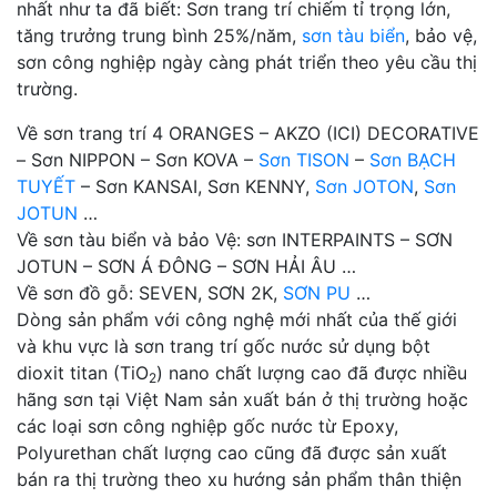
nhất như ta đã biết: Sơn trang trí chiếm tỉ trọng lớn,
tăng trưởng trung bình 25%/năm,
sơn tàu biển
, bảo vệ,
sơn công nghiệp ngày càng phát triển theo yêu cầu thị
trường.
Về sơn trang trí 4 ORANGES – AKZO (ICI) DECORATIVE
– Sơn NIPPON – Sơn KOVA –
Sơn TISON
–
Sơn BẠCH
TUYẾT
– Sơn KANSAI, Sơn KENNY,
Sơn JOTON
,
Sơn
JOTUN
…
Về sơn tàu biển và bảo Vệ: sơn INTERPAINTS – SƠN
JOTUN – SƠN Á ĐÔNG – SƠN HẢI ÂU …
Về sơn đồ gỗ: SEVEN, SƠN 2K,
SƠN PU
…
Dòng sản phẩm với công nghệ mới nhất của thế giới
và khu vực là sơn trang trí gốc nước sử dụng bột
dioxit titan (TiO
) nano chất lượng cao đã được nhiều
2
hãng sơn tại Việt Nam sản xuất bán ở thị trường hoặc
các loại sơn công nghiệp gốc nước từ Epoxy,
Polyurethan chất lượng cao cũng đã được sản xuất
bán ra thị trường theo xu hướng sản phẩm thân thiện