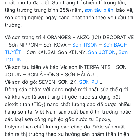
nhất như ta đã biết: Sơn trang trí chiếm tỉ trọng lớn,
tăng trưởng trung bình 25%/năm,
sơn tàu biển
, bảo vệ,
sơn công nghiệp ngày càng phát triển theo yêu cầu thị
trường.
Về sơn trang trí 4 ORANGES – AKZO (ICI) DECORATIVE
– Sơn NIPPON – Sơn KOVA –
Sơn TISON
–
Sơn BẠCH
TUYẾT
– Sơn KANSAI, Sơn KENNY,
Sơn JOTON
,
Sơn
JOTUN
…
Về sơn tàu biển và bảo Vệ: sơn INTERPAINTS – SƠN
JOTUN – SƠN Á ĐÔNG – SƠN HẢI ÂU …
Về sơn đồ gỗ: SEVEN, SƠN 2K,
SƠN PU
…
Dòng sản phẩm với công nghệ mới nhất của thế giới
và khu vực là sơn trang trí gốc nước sử dụng bột
dioxit titan (TiO
) nano chất lượng cao đã được nhiều
2
hãng sơn tại Việt Nam sản xuất bán ở thị trường hoặc
các loại sơn công nghiệp gốc nước từ Epoxy,
Polyurethan chất lượng cao cũng đã được sản xuất
bán ra thị trường theo xu hướng sản phẩm thân thiện