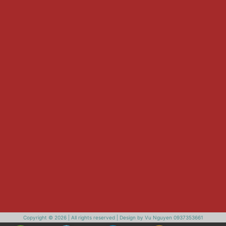
Copyright © 2026 | All rights reserved | Design by Vu Nguyen 0937353661