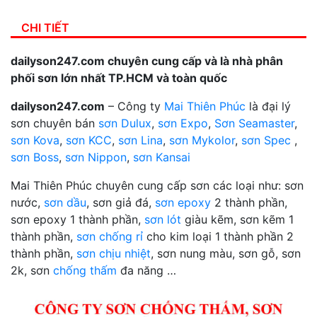
CHI TIẾT
dailyson247.com chuyên cung cấp và là nhà phân
phối sơn lớn nhất TP.HCM và toàn quốc
dailyson247.com
– Công ty
Mai Thiên Phúc
là đại lý
sơn chuyên bán
sơn Dulux
,
sơn Expo
,
Sơn Seamaster
,
sơn Kova
,
sơn KCC
,
sơn Lina
,
sơn Mykolor
,
sơn Spec
,
sơn Boss
,
sơn Nippon
,
sơn Kansai
Mai Thiên Phúc chuyên cung cấp sơn các loại như: sơn
nước,
sơn dầu
, sơn giả đá,
sơn epoxy
2 thành phần,
sơn epoxy 1 thành phần,
sơn lót
giàu kẽm, sơn kẽm 1
thành phần,
sơn chống rỉ
cho kim loại 1 thành phần 2
thành phần,
sơn chịu nhiệt
, sơn nung màu, sơn gỗ, sơn
2k, sơn
chống thấm
đa năng …