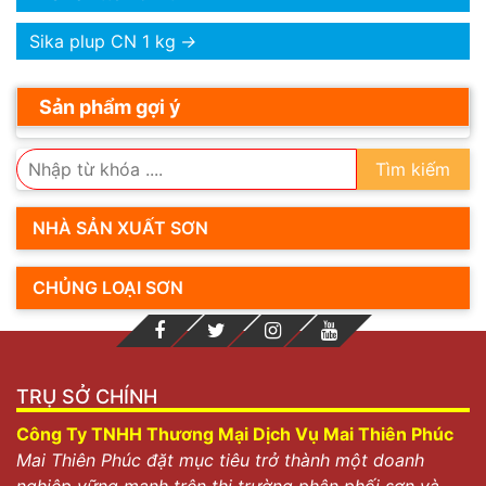
Sika plup CN 1 kg
→
Sản phẩm gợi ý
Tìm kiếm
NHÀ SẢN XUẤT SƠN
CHỦNG LOẠI SƠN
TRỤ SỞ CHÍNH
Công Ty TNHH Thương Mại Dịch Vụ Mai Thiên Phúc
Mai Thiên Phúc đặt mục tiêu trở thành một doanh
nghiệp vững mạnh trên thị trường phân phối sơn và