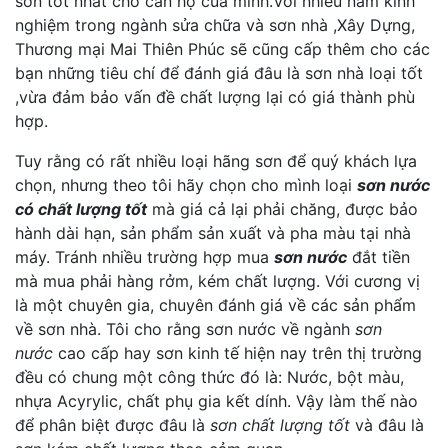
sơn tốt nhất cho căn hộ của minh.Với nhiều năm kinh
nghiệm trong ngành sửa chữa và sơn nhà ,Xây Dựng,
Thương mại Mai Thiên Phúc sẽ cũng cấp thêm cho các
bạn những tiêu chí để đánh giá đâu là sơn nhà loại tốt
,vừa đảm bảo vấn đề chất lượng lại có giá thành phù
hợp.
Tuy rằng có rất nhiều loại hãng sơn để quý khách lựa
chọn, nhưng theo tôi hãy chọn cho mình loại
sơn nước
có chất lượng tốt
mà giá cả lại phải chăng, được bảo
hành dài hạn, sản phẩm sản xuất và pha màu tại nhà
máy. Tránh nhiều trường hợp mua
sơn nước
đắt tiền
mà mua phải hàng rởm, kém chất lượng. Với cương vị
là một chuyên gia, chuyên đánh giá về các sản phẩm
về sơn nhà. Tôi cho rằng sơn nước về ngành
sơn
nước
cao cấp hay sơn kinh tế hiện nay trên thị trường
đều có chung một công thức đó là: Nước, bột màu,
nhựa Acyrylic, chất phụ gia kết dính. Vậy làm thế nào
để phân biệt được đâu là
sơn chất lượng tốt
và đâu là